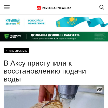
Войти
Регистрация
Главная
Инфраструктура
Обратная связь
В Аксу приступили к
ПАВЛОДАРСКАЯ ОБЛАСТЬ
восстановлению подачи
воды
КАЗАХСТАН
МИР
СПЕЦПРОЕКТЫ