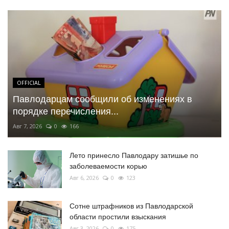
OFFICIAL
Павлодарцам сообщили об изменениях в
порядке перечисления...
Авг 7, 2026
0
166
Лето принесло Павлодару затишье по
заболеваемости корью
Авг 6, 2026
0
123
Сотне штрафников из Павлодарской
области простили взыскания
Авг 3, 2026
0
175