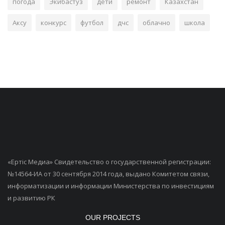
погода
Экибастуз
дети
ремонт
Казахстан
Аксу
конкурс
футбол
дчс
облачно
школа
«Ертiс Медиа» Свидетельство о государственной регистрации:
№14564-ИА от 30 сентября 2014 года, выдано Комитетом связи,
информатизации и информации Министерства по инвестициям
и развитию РК
OUR PROJECTS