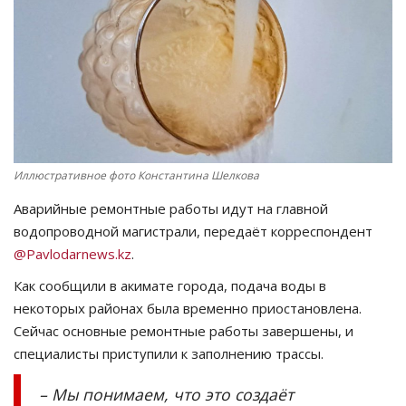
СПОРТ
Чек-лист
РАЗВЛЕЧЕНИЯ
OFFICIAL
Иллюстративное фото Константина Шелкова
Аварийные ремонтные работы идут на главной
Курултай
водопроводной магистрали, передаёт корреспондент
@Pavlodarnews.kz
.
Язык
Как сообщили в акимате города, подача воды в
Қазақша
Русский
некоторых районах была временно приостановлена.
Сейчас основные ремонтные работы завершены, и
специалисты приступили к заполнению трассы.
– Мы понимаем, что это создаёт