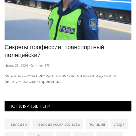
Секреты профессии: транспортный
К
полицейский
ф
Июнь 23, 2026
1
679
Ию
Когда пассажир приходит на вокзал, он обычно думает о
билетах, багаже и времени...
ПОПУЛЯРНЫЕ ТЕГИ
Павлодар
Павлодарская область
полиция
спорт