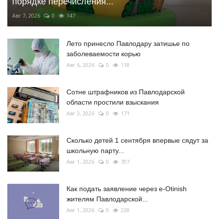
порядке перечисления...
Авг 7, 2026
0
147
Лето принесло Павлодару затишье по
заболеваемости корью
Авг 6, 2026
0
118
Сотне штрафников из Павлодарской
области простили взыскания
Авг 3, 2026
0
171
Сколько детей 1 сентября впервые сядут за
школьную парту...
Авг 1, 2026
0
707
Как подать заявление через e-Otinish
жителям Павлодарской...
Авг 1, 2026
0
228