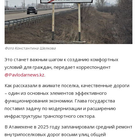
СПОРТ
Чек-лист
РАЗВЛЕЧЕНИЯ
Фото Константина Шелкова
OFFICIAL
Это станет важным шагом к созданию комфортных
условий для граждан, передает корреспондент
Курултай
@Pavlodarnews.kz
.
Как рассказали в акимате поселка, качественные дороги
Язык
– один из основных элементов эффективного
Қазақша
Русский
функционирования экономики. Глава государства
поставил задачу по модернизации и расширению
инфраструктуры транспортного сектора.
В Атамекене в 2025 году запланировали средний ремонт
внутрипоселковых дорог восьми улиц общей