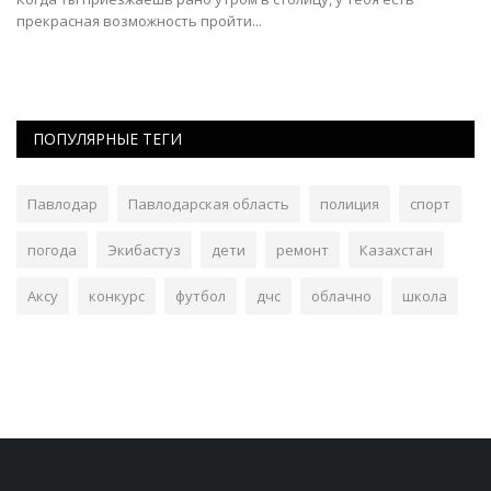
прекрасная возможность пройти...
ПОПУЛЯРНЫЕ ТЕГИ
Павлодар
Павлодарская область
полиция
спорт
погода
Экибастуз
дети
ремонт
Казахстан
Аксу
конкурс
футбол
дчс
облачно
школа