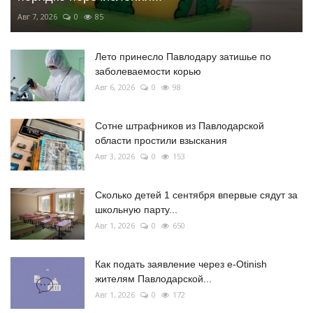
Авг 7, 2026
0
85
Лето принесло Павлодару затишье по
заболеваемости корью
Авг 6, 2026
0
98
Сотне штрафников из Павлодарской
области простили взыскания
Авг 3, 2026
0
153
Сколько детей 1 сентября впервые сядут за
школьную парту...
Авг 1, 2026
0
650
Как подать заявление через e-Otinish
жителям Павлодарской...
Авг 1, 2026
0
172