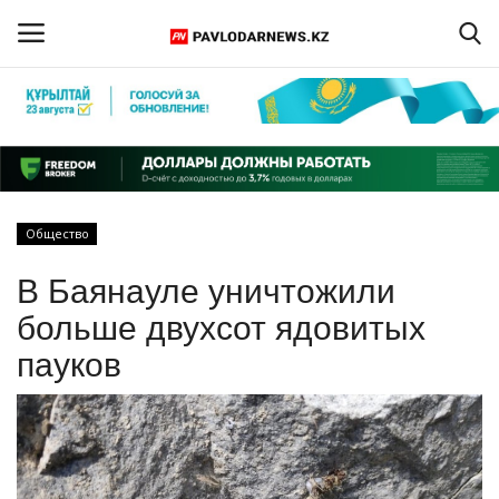
Войти
Регистрация
Главная
Общество
Обратная связь
В Баянауле уничтожили
ПАВЛОДАРСКАЯ ОБЛАСТЬ
больше двухсот ядовитых
пауков
КАЗАХСТАН
МИР
СПЕЦПРОЕКТЫ