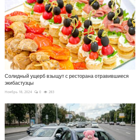
Солидный ущерб взыщут с ресторана отравившиеся
экибастузцы
Ноябрь 18, 2024
0
283