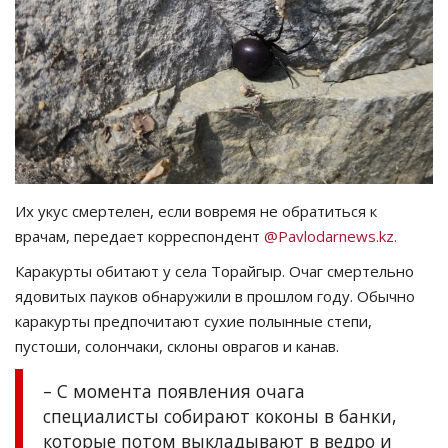
СПОРТ
Чек-лист
РАЗВЛЕЧЕНИЯ
OFFICIAL
Их укус смертелен, если вовремя не обратиться к
врачам, передает корреспондент
@Pavlodarnews.kz.
Курултай
Каракурты обитают у села Торайгыр. Очаг смертельно
Язык
ядовитых пауков обнаружили в прошлом году. Обычно
каракурты предпочитают сухие полынные степи,
Қазақша
Русский
пустоши, солончаки, склоны оврагов и канав.
– С момента появления очага
специалисты собирают коконы в банки,
которые потом выкладывают в ведро и