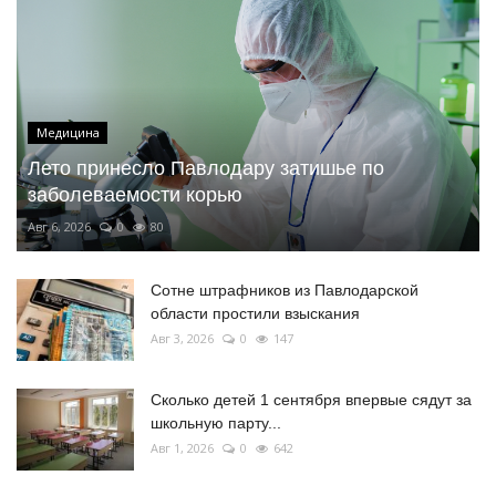
Медицина
Лето принесло Павлодару затишье по
заболеваемости корью
Авг 6, 2026
0
80
Сотне штрафников из Павлодарской
области простили взыскания
Авг 3, 2026
0
147
Сколько детей 1 сентября впервые сядут за
школьную парту...
Авг 1, 2026
0
642