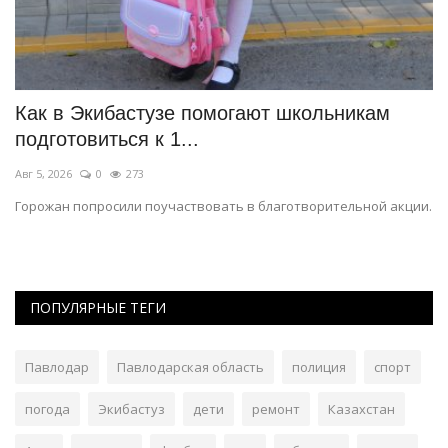
ки
Как в Экибастузе помогают школьникам
Г
подготовиться к 1...
э
Авг 5, 2026
0
273
Ав
Горожан попросили поучаствовать в благотворительной акции.
На
ПОПУЛЯРНЫЕ ТЕГИ
Павлодар
Павлодарская область
полиция
спорт
погода
Экибастуз
дети
ремонт
Казахстан