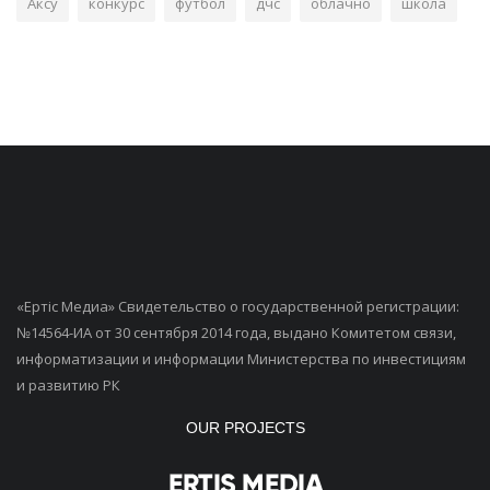
Аксу
конкурс
футбол
дчс
облачно
школа
«Ертiс Медиа» Свидетельство о государственной регистрации:
№14564-ИА от 30 сентября 2014 года, выдано Комитетом связи,
информатизации и информации Министерства по инвестициям
и развитию РК
OUR PROJECTS