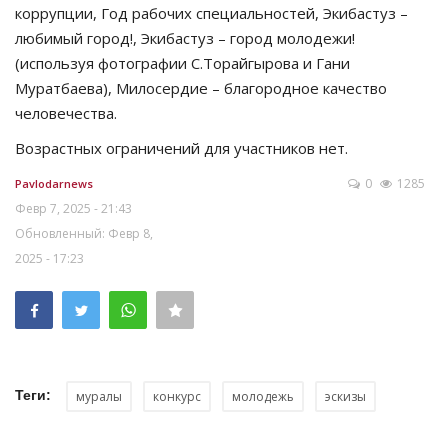
коррупции, Год рабочих специальностей, Экибастуз –
любимый город!, Экибастуз – город молодежи!
(используя фотографии С.Торайгырова и Гани
Муратбаева), Милосердие – благородное качество
человечества.
Возрастных ограничений для участников нет.
0
1285
Pavlodarnews
Февр 7, 2025 - 21:43
Обновленный: Февр 8,
2025 - 17:23
Теги:
муралы
конкурс
молодежь
эскизы