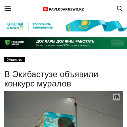
Войти
Регистрация
Главная
Общество
Обратная связь
В Экибастузе объявили
ПАВЛОДАРСКАЯ ОБЛАСТЬ
конкурс муралов
КАЗАХСТАН
МИР
СПЕЦПРОЕКТЫ