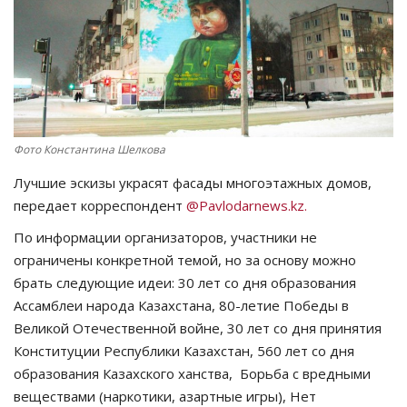
СПОРТ
Чек-лист
РАЗВЛЕЧЕНИЯ
Фото Константина Шелкова
OFFICIAL
Лучшие эскизы украсят фасады многоэтажных домов,
передает корреспондент
@Pavlodarnews.kz.
Курултай
По информации организаторов, участники не
ограничены конкретной темой, но за основу можно
Язык
брать следующие идеи: 30 лет со дня образования
Қазақша
Русский
Ассамблеи народа Казахстана, 80-летие Победы в
Великой Отечественной войне, 30 лет со дня принятия
Конституции Республики Казахстан, 560 лет со дня
образования Казахского ханства, Борьба с вредными
веществами (наркотики, азартные игры), Нет