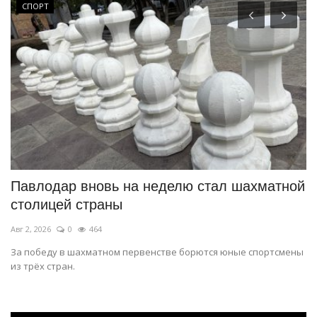
СПОРТ
Павлодар вновь на неделю стал шахматной
Ч
столицей страны
Ию
Авг 2, 2026
0
464
Па
р
За победу в шахматном первенстве борются юные спортсмены
из трёх стран.