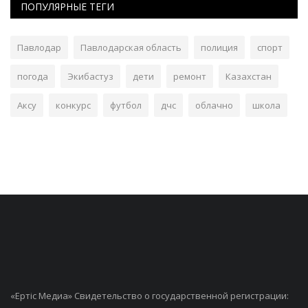
ПОПУЛЯРНЫЕ ТЕГИ
Павлодар
Павлодарская область
полиция
спорт
погода
Экибастуз
дети
ремонт
Казахстан
Аксу
конкурс
футбол
дчс
облачно
школа
«Ертiс Медиа» Свидетельство о государственной регистрации: