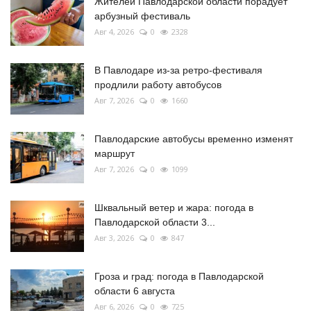
Жителей Павлодарской области порадует
арбузный фестиваль
Авг 4, 2026
0
2328
В Павлодаре из-за ретро-фестиваля
продлили работу автобусов
Авг 7, 2026
0
1660
Павлодарские автобусы временно изменят
маршрут
Авг 7, 2026
0
1099
Шквальный ветер и жара: погода в
Павлодарской области 3...
Авг 3, 2026
0
847
Гроза и град: погода в Павлодарской
области 6 августа
Авг 6, 2026
0
725