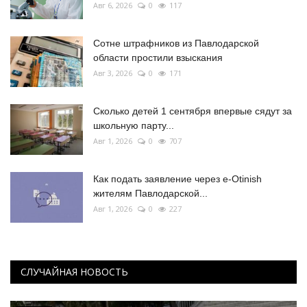
Авг 6, 2026
0
117
Сотне штрафников из Павлодарской
области простили взыскания
Авг 3, 2026
0
171
Сколько детей 1 сентября впервые сядут за
школьную парту...
Авг 1, 2026
0
707
Как подать заявление через e-Otinish
жителям Павлодарской...
Авг 1, 2026
0
227
СЛУЧАЙНАЯ НОВОСТЬ