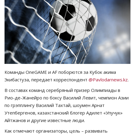
СПОРТ
Чек-лист
РАЗВЛЕЧЕНИЯ
OFFICIAL
Курултай
Команды OneGAME и AF поборются за Кубок акима
Экибастуза, передает корреспондент
@Pavlodarnews.kz
.
Язык
В составах команд серебряный призер Олимпиады в
Рио-де-Жанейро по боксу Василий Левит, чемпион Азии
Қазақша
Русский
по грэпплингу Василий Тахтай, шоумен Арнат
Утепбергенов, казахстанский блогер Адилет «Упучук»
Айтжанов и другие известные люди.
Как отмечают организаторы, цель – развивать