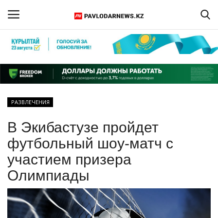
Войти
Регистрация
Главная
РАЗВЛЕЧЕНИЯ
Обратная связь
В Экибастузе пройдет
ПАВЛОДАРСКАЯ ОБЛАСТЬ
футбольный шоу-матч с
участием призера
КАЗАХСТАН
Олимпиады
МИР
СПЕЦПРОЕКТЫ