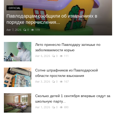
OFFICIAL
Павлодарцам сообщили об изменениях в
порядке перечисления...
Авг 7, 2026
0
119
Лето принесло Павлодару затишье по
заболеваемости корью
Авг 6, 2026
0
111
Сотне штрафников из Павлодарской
области простили взыскания
Авг 3, 2026
0
167
Сколько детей 1 сентября впервые сядут за
школьную парту...
Авг 1, 2026
0
690