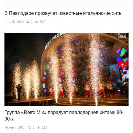
В Павлодаре прозвучат известные итальянские хиты
Янв 18, 2024
0
507
Группа «Retro Mix» порадует павлодарцев хитами 80-
90-х
Июнь 4, 2024
0
322