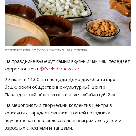
СПОРТ
Чек-лист
РАЗВЛЕЧЕНИЯ
Иллюстративное фото Константина Шелкова
OFFICIAL
На празднике выберут самый вкусный чак-чак, передает
корреспондент
@Pavlodarnews.kz.
Курултай
29 июня в 11:00 на площади Дома дружбы татаро-
башкирский общественно-культурный центр
Язык
Павлодарской области организует «Сабантуй-24».
Қазақша
Русский
На мероприятии творческий коллектив центра в
красочных нарядах пригласит гостей праздника
поучаствовать в развлекательных играх для детей и
взрослых с песнями и танцами.