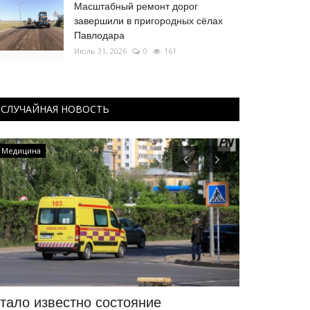
Масштабный ремонт дорог
завершили в пригородных сёлах
Павлодара
Июль 31, 2026
0
161
СЛУЧАЙНАЯ НОВОСТЬ
Медицина
КАЗАХСТАН
тало известно состояние
Сборная К