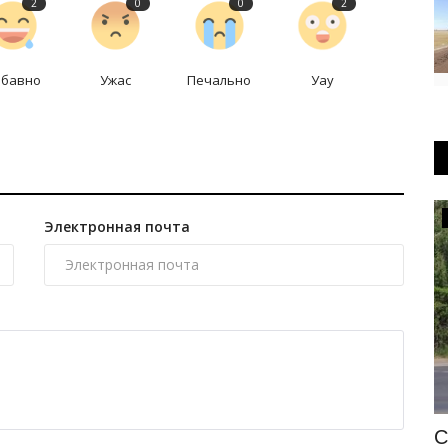
2
0
0
2
абавно
Ужас
Печально
Уау
Происшествия
Электронная почта
ил на
В Павлодаре пожарный закрыл собой
С