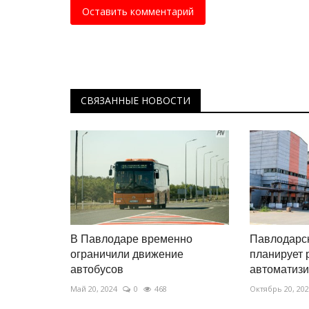
международном турнире Turkis
Оставить комментарий
Март 31, 2026
0
650
По мнению тренера, такие победы – это не
случайность, а итог упорства и терпения.
СВЯЗАННЫЕ НОВОСТИ
В Павлодаре временно
Павлодарс
ограничили движение
планирует 
автобусов
автоматизи
Май 20, 2024
0
468
Октябрь 20, 20