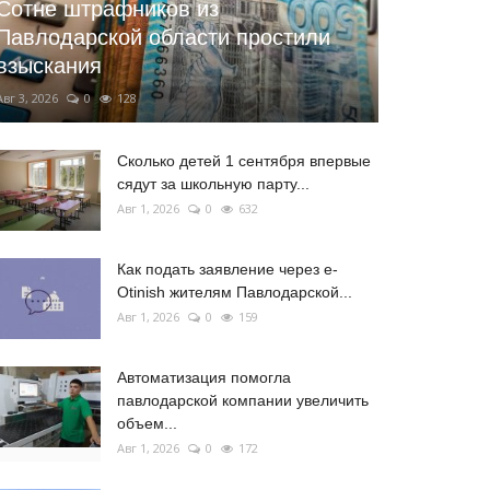
Сотне штрафников из
Павлодарской области простили
взыскания
Авг 3, 2026
0
128
Сколько детей 1 сентября впервые
сядут за школьную парту...
Авг 1, 2026
0
632
Как подать заявление через e-
Otinish жителям Павлодарской...
Авг 1, 2026
0
159
Автоматизация помогла
павлодарской компании увеличить
объем...
Авг 1, 2026
0
172