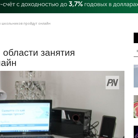
я школьников пройдут онлайн
 области занятия
лайн