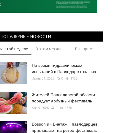
ПОПУЛЯРНЫЕ НОВОСТИ
на этой неделе
В этом месяце
Все время
На время гидравлических
испытаний в Павлодаре отключат...
Июль 31, 2026
0
1728
Жителей Павлодарской области
порадует арбузный фестиваль
Авг 4, 2026
0
1576
Bosson и «Винтаж»: павлодарцев
приглашают на ретро-фестиваль