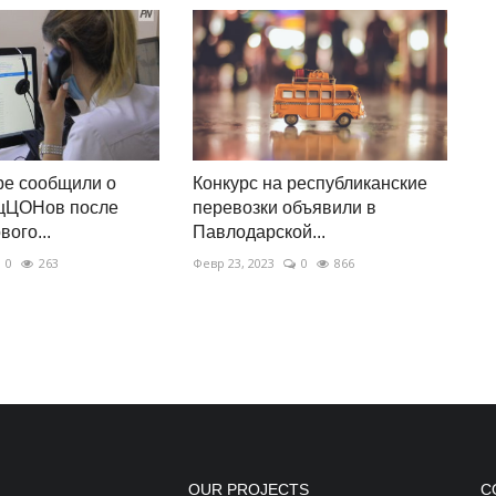
ре сообщили о
Конкурс на республиканские
ецЦОНов после
перевозки объявили в
ого...
Павлодарской...
0
263
Февр 23, 2023
0
866
OUR PROJECTS
С