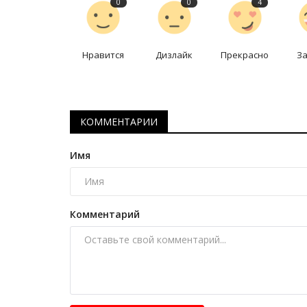
0
0
4
Нравится
Дизлайк
Прекрасно
З
КОММЕНТАРИИ
Боевые искусства
Имя
Комментарий
Павлодарец блестяще выступ