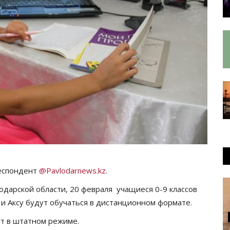
респондент
@Pavlodarnews.kz.
дарской области, 20 февраля учащиеся 0-9 классов
 и Аксу будут обучаться в дистанционном формате.
ут в штатном режиме.