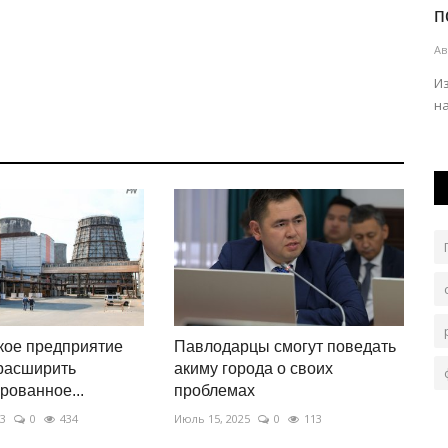
h...
человека при спасении...
п
Авг 4, 2026
0
190
Ав
Пожар случился на верхнем этаже пятиэтажного дома.
И
н
кое предприятие
Павлодарцы смогут поведать
расширить
акиму города о своих
рованное...
проблемах
23
0
434
Июль 15, 2025
0
113