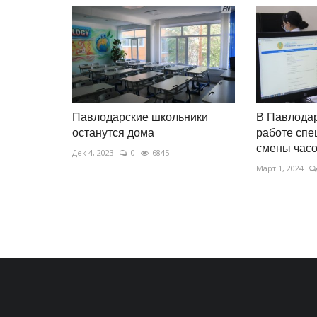
Павлодарские школьники
В Павлода
останутся дома
работе сп
смены часов
Дек 4, 2023
0
6845
Март 1, 2024