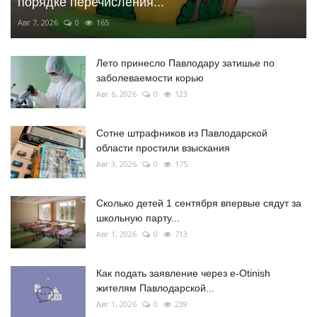
порядке перечисления...
Авг 7, 2026
0
165
Лето принесло Павлодару затишье по
заболеваемости корью
Авг 6, 2026
0
123
Сотне штрафников из Павлодарской
области простили взыскания
Авг 3, 2026
0
175
Сколько детей 1 сентября впервые сядут за
школьную парту...
Авг 1, 2026
0
713
Как подать заявление через e-Otinish
жителям Павлодарской...
Авг 1, 2026
0
239