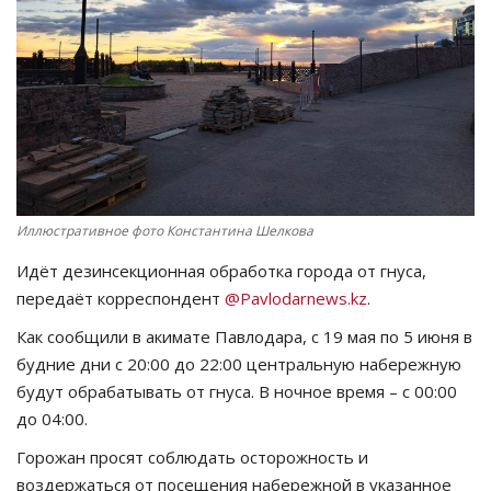
СПОРТ
Чек-лист
РАЗВЛЕЧЕНИЯ
OFFICIAL
Иллюстративное фото Константина Шелкова
Курултай
Идёт дезинсекционная обработка города от гнуса,
передаёт корреспондент
@Pavlodarnews.kz
.
Язык
Как сообщили в акимате Павлодара, с 19 мая по 5 июня в
Қазақша
Русский
будние дни с 20:00 до 22:00 центральную набережную
будут обрабатывать от гнуса. В ночное время – с 00:00
до 04:00.
Горожан просят соблюдать осторожность и
воздержаться от посещения набережной в указанное