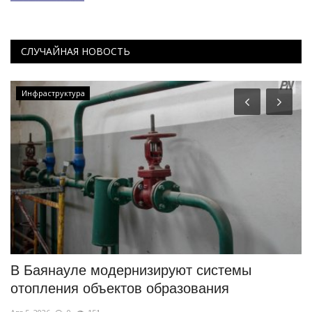
СЛУЧАЙНАЯ НОВОСТЬ
Инфраструктура
В Баянауле модернизируют системы
В
отопления объектов образования
о