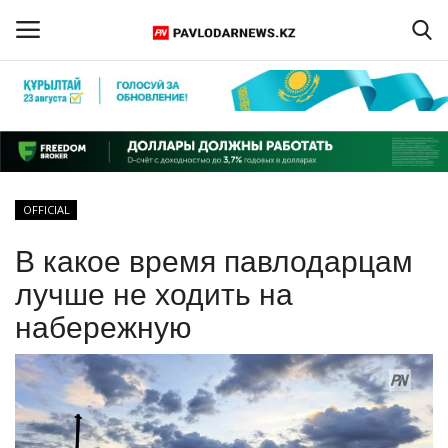
Войти
Регистрация
Главная
OFFICIAL
Обратная связь
В какое время павлодарцам
ПАВЛОДАРСКАЯ ОБЛАСТЬ
лучше не ходить на
набережную
КАЗАХСТАН
МИР
СПЕЦПРОЕКТЫ