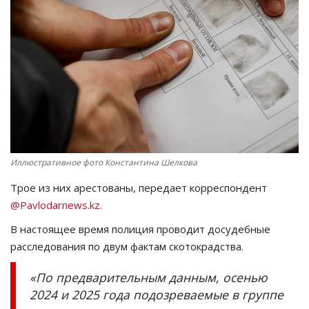
СПОРТ
Чек-лист
РАЗВЛЕЧЕНИЯ
OFFICIAL
Иллюстративное фото Константина Шелкова
Курултай
Трое из них арестованы, передает корреспондент
Язык
@Pavlodarnews.kz.
Қазақша
Русский
В настоящее время полиция проводит досудебные
расследования по двум фактам скотокрадства.
«По предварительным данным, осенью
2024 и 2025 года подозреваемые в группе