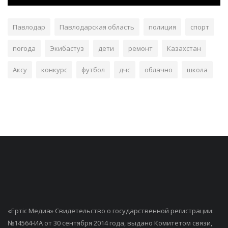
Павлодар
Павлодарская область
полиция
спорт
погода
Экибастуз
дети
ремонт
Казахстан
Аксу
конкурс
футбол
дчс
облачно
школа
«Ертiс Медиа» Свидетельство о государственной регистрации:
№14564-ИА от 30 сентября 2014 года, выдано Комитетом связи,