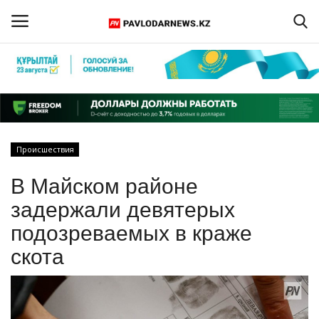
Войти
Регистрация
Главная
Происшествия
Обратная связь
В Майском районе
ПАВЛОДАРСКАЯ ОБЛАСТЬ
задержали девятерых
подозреваемых в краже
КАЗАХСТАН
скота
МИР
СПЕЦПРОЕКТЫ