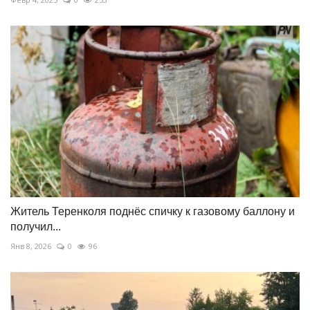
Житель Теренколя поднёс спичку к газовому баллону и
получил...
Янв 8, 2026
0
96