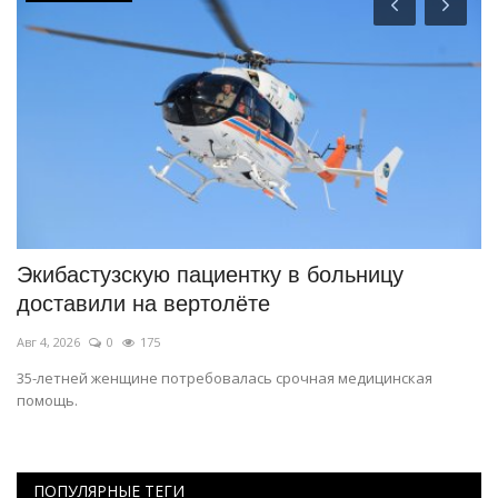
Экибастузскую пациентку в больницу
П
доставили на вертолёте
с
Авг 4, 2026
0
175
Ию
35-летней женщине потребовалась срочная медицинская
С
помощь.
Па
ПОПУЛЯРНЫЕ ТЕГИ