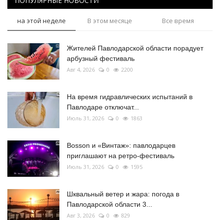
ПОПУЛЯРНЫЕ НОВОСТИ
на этой неделе
В этом месяце
Все время
Жителей Павлодарской области порадует
арбузный фестиваль
Авг 4, 2026
0
2200
На время гидравлических испытаний в
Павлодаре отключат...
Июль 31, 2026
0
1863
Bosson и «Винтаж»: павлодарцев
приглашают на ретро-фестиваль
Июль 31, 2026
0
1595
Шквальный ветер и жара: погода в
Павлодарской области 3...
Авг 3, 2026
0
829