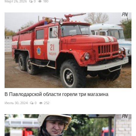
Март 26, 2026
0
180
В Павлодарской области горели три магазина
Июль 30, 2024
0
252