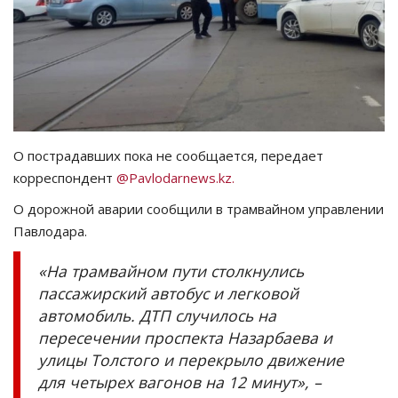
СПОРТ
Чек-лист
РАЗВЛЕЧЕНИЯ
О пострадавших пока не сообщается, передает
OFFICIAL
корреспондент
@Pavlodarnews.kz.
О дорожной аварии сообщили в трамвайном управлении
Курултай
Павлодара.
Язык
«На трамвайном пути столкнулись
пассажирский автобус и легковой
Қазақша
Русский
автомобиль. ДТП случилось на
пересечении проспекта Назарбаева и
улицы Толстого и перекрыло движение
для четырех вагонов на 12 минут», –