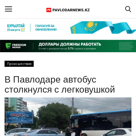
Войти
Регистрация
Главная
Происшествия
Обратная связь
В Павлодаре автобус
ПАВЛОДАРСКАЯ ОБЛАСТЬ
столкнулся с легковушкой
КАЗАХСТАН
МИР
СПЕЦПРОЕКТЫ