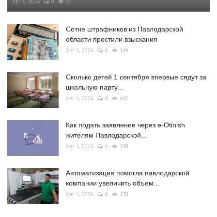
Авг 6, 2026
0
90
Сотне штрафников из Павлодарской
области простили взыскания
Авг 3, 2026
0
149
Сколько детей 1 сентября впервые сядут за
школьную парту...
Авг 1, 2026
0
642
Как подать заявление через e-Otinish
жителям Павлодарской...
Авг 1, 2026
0
170
Автоматизация помогла павлодарской
компании увеличить объем...
Авг 1, 2026
0
178