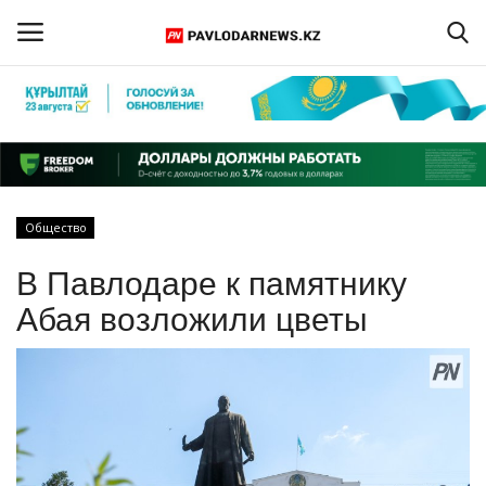
Войти
Регистрация
Главная
Общество
Обратная связь
В Павлодаре к памятнику
ПАВЛОДАРСКАЯ ОБЛАСТЬ
Абая возложили цветы
КАЗАХСТАН
МИР
СПЕЦПРОЕКТЫ