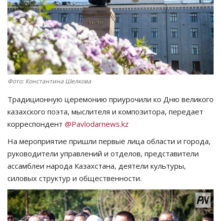
СПОРТ
Чек-лист
РАЗВЛЕЧЕНИЯ
Фото: Константина Шелкова
OFFICIAL
Традиционную церемонию приурочили ко Дню великого
казахского поэта, мыслителя и композитора, передает
Курултай
корреспондент
@Pavlodarnews.kz
На мероприятие пришли первые лица области и города,
Язык
руководители управлений и отделов, представители
Қазақша
Русский
ассамблеи народа Казахстана, деятели культуры,
силовых структур и общественности.