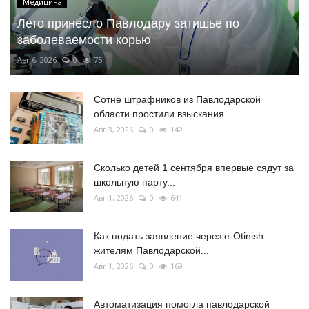
Медицина
Лето принесло Павлодару затишье по
заболеваемости корью
Авг 6, 2026
0
75
Сотне штрафников из Павлодарской
области простили взыскания
Авг 3, 2026
0
142
Сколько детей 1 сентября впервые сядут за
школьную парту...
Авг 1, 2026
0
641
Как подать заявление через e-Otinish
жителям Павлодарской...
Авг 1, 2026
0
169
Автоматизация помогла павлодарской