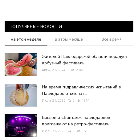
ПОПУЛЯРНЫЕ НОВОСТИ
на этой неделе
В этом месяце
Все время
Жителей Павлодарской области порадует
арбузный фестиваль
Авг 4, 2026
0
2041
На время гидравлических испытаний в
Павлодаре отключат...
Июль 31, 2026
0
1814
Bosson и «Винтаж»: павлодарцев
приглашают на ретро-фестиваль
Июль 31, 2026
0
1585