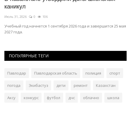
двумя громкими результатами
Июнь 6, 2026
0
691
 25 мая
Май стал одним из самых успешных месяцев сезона для
павлодарского атлета.
ПОПУЛЯРНЫЕ ТЕГИ
Павлодар
Павлодарская область
полиция
спорт
погода
Экибастуз
дети
ремонт
Казахстан
Аксу
конкурс
футбол
дчс
облачно
школа