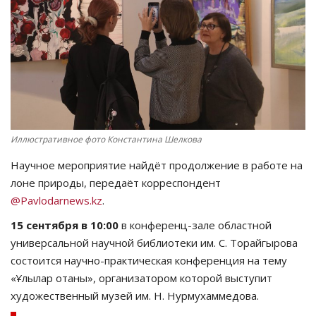
СПОРТ
Чек-лист
РАЗВЛЕЧЕНИЯ
OFFICIAL
Иллюстративное фото Константина Шелкова
Научное мероприятие найдёт продолжение в работе на
Курултай
лоне природы, передаёт корреспондент
@Pavlodarnews.kz
.
Язык
15 сентября в 10:00
в конференц-зале областной
Қазақша
Русский
универсальной научной библиотеки им. С. Торайгырова
состоится научно-практическая конференция на тему
«Ұлылар отаны», организатором которой выступит
художественный музей им. Н. Нурмухаммедова.