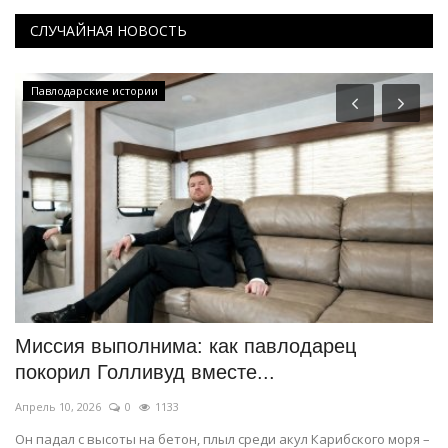
СЛУЧАЙНАЯ НОВОСТЬ
Павлодарские истории
Миссия выполнима: как павлодарец
Д
покорил Голливуд вместе...
С
Апрель 10, 2026
0
1133
Ма
Он падал с высоты на бетон, плыл среди акул Карибского моря –
У