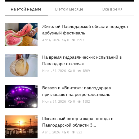
на этой неделе
В этом месяце
Все время
Жителей Павлодарской области порадует
арбузный фестиваль
Авг 4, 2026
0
1997
На время гидравлических испытаний в
Павлодаре отключат...
Июль 31, 2026
0
1809
Bosson и «Винтаж»: павлодарцев
приглашают на ретро-фестиваль
Июль 31, 2026
0
1582
Шквальный ветер и жара: погода в
Павлодарской области 3...
Авг 3, 2026
0
823