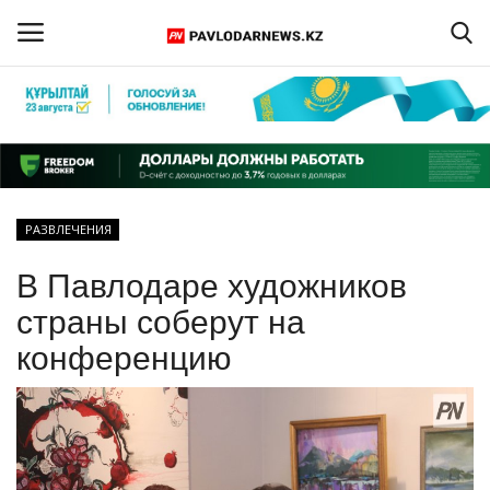
Войти
Регистрация
Главная
РАЗВЛЕЧЕНИЯ
Обратная связь
В Павлодаре художников
ПАВЛОДАРСКАЯ ОБЛАСТЬ
страны соберут на
конференцию
КАЗАХСТАН
МИР
СПЕЦПРОЕКТЫ