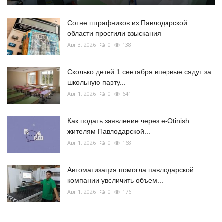
Сотне штрафников из Павлодарской
области простили взыскания
Авг 3, 2026
0
138
Сколько детей 1 сентября впервые сядут за
школьную парту...
Авг 1, 2026
0
641
Как подать заявление через e-Otinish
жителям Павлодарской...
Авг 1, 2026
0
168
Автоматизация помогла павлодарской
компании увеличить объем...
Авг 1, 2026
0
176