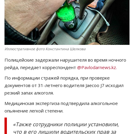
СПОРТ
Чек-лист
РАЗВЛЕЧЕНИЯ
Иллюстративное фото Константина Шелкова
OFFICIAL
Полицейские задержали нарушителя во время ночного
рейда, передает корреспондент
@Pavlodarnews.kz.
Курултай
По информации стражей порядка, при проверке
документов от 31-летнего водителя Jaecoo J7 исходил
Язык
резкий запах алкоголя.
Қазақша
Русский
Медицинская экспертиза подтвердила алкогольное
опьянение легкой степени.
«Также сотрудники полиции установили,
что в его лишили водительских прав за