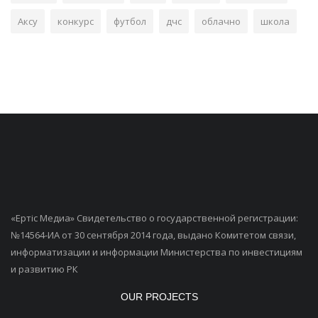
Аксу
конкурс
футбол
дчс
облачно
школа
«Ертiс Медиа» Свидетельство о государственной регистрации:
№14564-ИА от 30 сентября 2014 года, выдано Комитетом связи,
информатизации и информации Министерства по инвестициям
и развитию РК
OUR PROJECTS