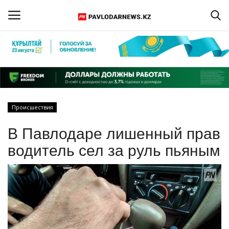
Войти
Регистрация
Главная
Происшествия
Обратная связь
В Павлодаре лишенный прав
ПАВЛОДАРСКАЯ ОБЛАСТЬ
водитель сел за руль пьяным
КАЗАХСТАН
МИР
СПЕЦПРОЕКТЫ