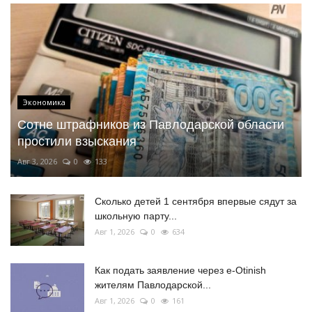
Экономика
Сотне штрафников из Павлодарской области
простили взыскания
Авг 3, 2026
0
133
Сколько детей 1 сентября впервые сядут за
школьную парту...
Авг 1, 2026
0
634
Как подать заявление через e-Otinish
жителям Павлодарской...
Авг 1, 2026
0
161