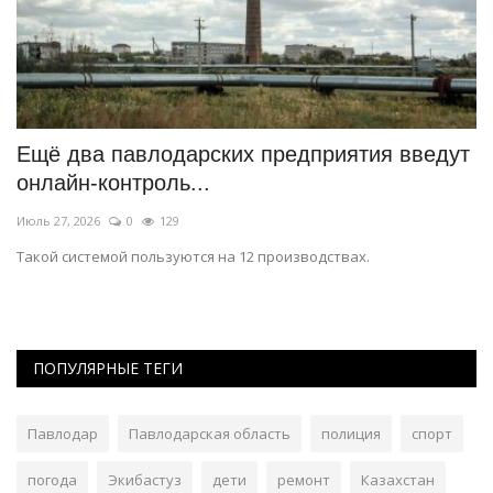
 в
Ещё два павлодарских предприятия введут
П
онлайн-контроль...
«
Июль 27, 2026
0
129
Ап
на
Такой системой пользуются на 12 производствах.
Пр
ПОПУЛЯРНЫЕ ТЕГИ
Павлодар
Павлодарская область
полиция
спорт
погода
Экибастуз
дети
ремонт
Казахстан