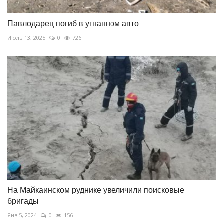
Павлодарец погиб в угнанном авто
Июль 13, 2025
0
726
На Майкаинском руднике увеличили поисковые
бригады
Янв 5, 2024
0
156