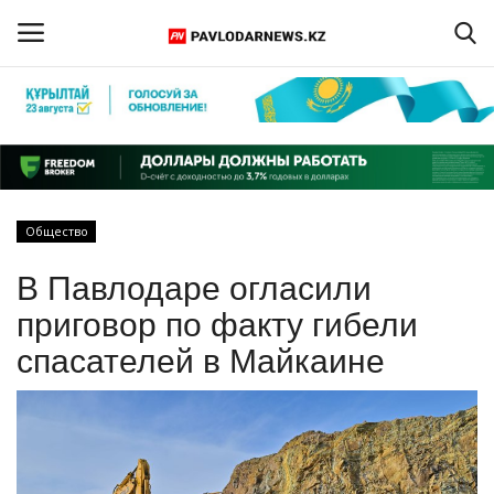
Войти
Регистрация
Главная
Общество
Обратная связь
В Павлодаре огласили
ПАВЛОДАРСКАЯ ОБЛАСТЬ
приговор по факту гибели
спасателей в Майкаине
КАЗАХСТАН
МИР
СПЕЦПРОЕКТЫ