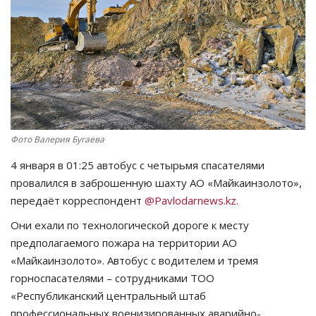
СПОРТ
Чек-лист
РАЗВЛЕЧЕНИЯ
OFFICIAL
Фото Валерия Бугаева
4 января в 01:25 автобус с четырьмя спасателями
Курултай
провалился в заброшенную шахту АО «Майкаинзолото»,
передаёт корреспондент
@Pavlodarnews.kz.
Язык
Они ехали по технологической дороге к месту
Қазақша
Русский
предполагаемого пожара на территории АО
«Майкаинзолото». Автобус с водителем и тремя
горноспасателями – сотрудниками ТОО
«Республиканский центральный штаб
профессиональных военизированных аварийно-