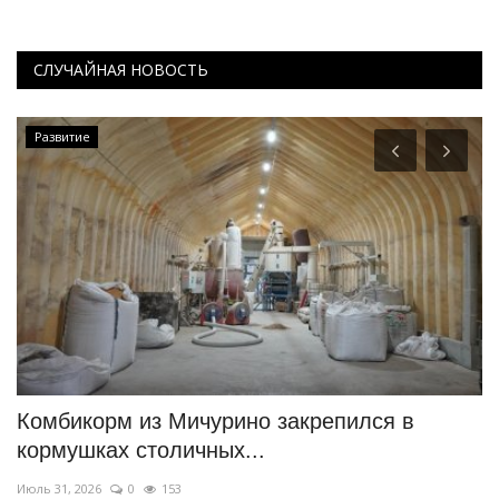
СЛУЧАЙНАЯ НОВОСТЬ
Развитие
Комбикорм из Мичурино закрепился в
И
кормушках столичных...
Ию
Июль 31, 2026
0
153
Во