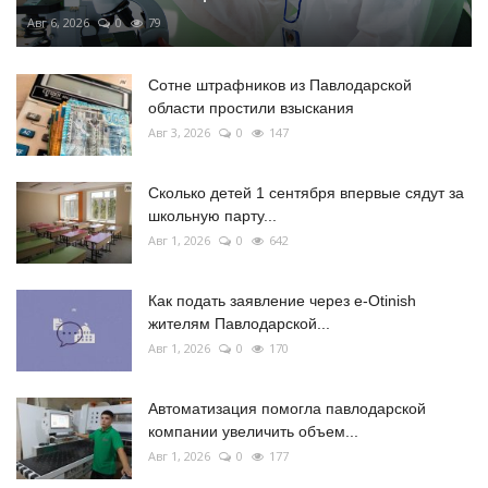
Авг 6, 2026
0
79
Сотне штрафников из Павлодарской
области простили взыскания
Авг 3, 2026
0
147
Сколько детей 1 сентября впервые сядут за
школьную парту...
Авг 1, 2026
0
642
Как подать заявление через e-Otinish
жителям Павлодарской...
Авг 1, 2026
0
170
Автоматизация помогла павлодарской
компании увеличить объем...
Авг 1, 2026
0
177