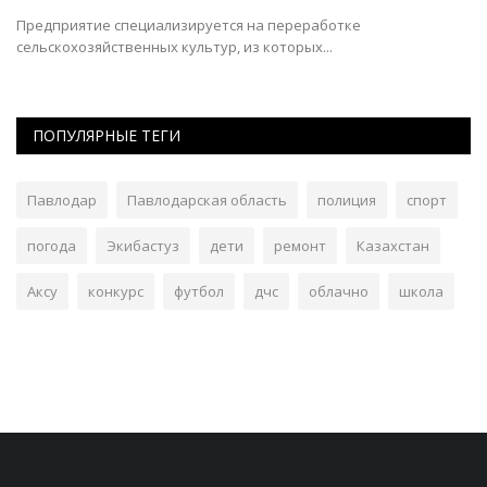
Предприятие специализируется на переработке
сельскохозяйственных культур, из которых...
ПОПУЛЯРНЫЕ ТЕГИ
Павлодар
Павлодарская область
полиция
спорт
погода
Экибастуз
дети
ремонт
Казахстан
Аксу
конкурс
футбол
дчс
облачно
школа