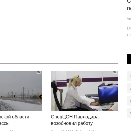
сячную
Выпускники павлодарских колледжей
С
стали чаще работать по...
п
Авг 8, 2026
0
78
Ав
тау».
В этом заинтересованы в том числе и местные
Г
предприятия.
г
ской области
СпецЦОН Павлодара
ассы
возобновил работу