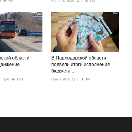
0
439
Июль 13, 2025
0
842
ской области
В Павлодарской области
движение
подвели итоги исполнения
бюджета...
5
0
3091
Май 5, 2026
0
107