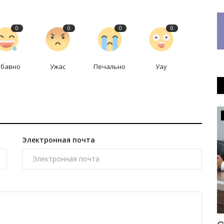
0
0
0
0
абавно
Ужас
Печально
Уау
Образование
Электронная почта