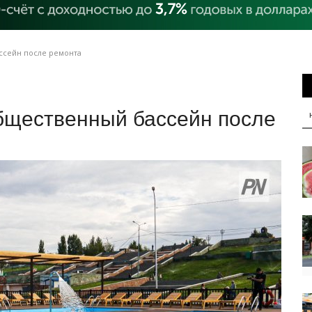
ссейн после ремонта
бщественный бассейн после