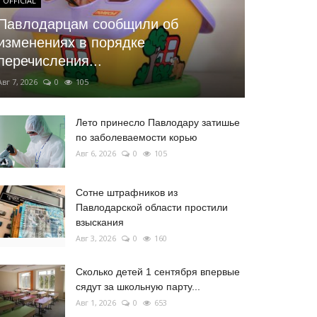
OFFICIAL
Павлодарцам сообщили об
изменениях в порядке
перечисления...
Авг 7, 2026
0
105
Лето принесло Павлодару затишье
по заболеваемости корью
Авг 6, 2026
0
105
Сотне штрафников из
Павлодарской области простили
взыскания
Авг 3, 2026
0
160
Сколько детей 1 сентября впервые
сядут за школьную парту...
Авг 1, 2026
0
653