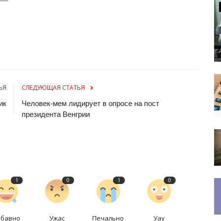
ЬЯ
СЛЕДУЮЩАЯ СТАТЬЯ
ик
Человек-мем лидирует в опросе на пост
президента Венгрии
1
0
1
0
абавно
Ужас
Печально
Уау