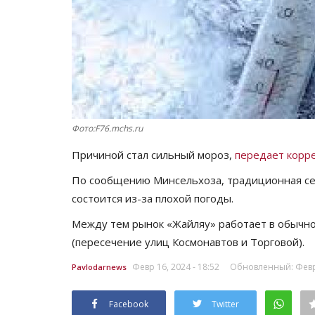
Фото:F76.mchs.ru
Причиной стал сильный мороз,
передает корре
По сообщению Минсельхоза, традиционная сел
состоится из-за плохой погоды.
Между тем рынок «Жайляу» работает в обычном
(пересечение улиц Космонавтов и Торговой).
Февр 16, 2024 - 18:52
Обновленный: Февр 
Pavlodarnews
Facebook
Twitter