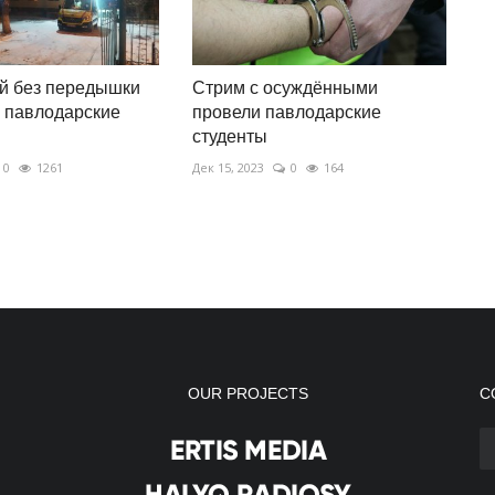
й без передышки
Стрим с осуждёнными
 павлодарские
провели павлодарские
студенты
0
1261
Дек 15, 2023
0
164
OUR PROJECTS
С