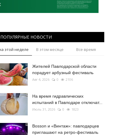
ПОПУЛЯРНЫЕ НОВОСТИ
на этой неделе
В этом месяце
Все время
Жителей Павлодарской области
порадует арбузный фестиваль
Авг 4, 2026
0
2106
На время гидравлических
испытаний в Павлодаре отключат...
Июль 31, 2026
0
1823
Bosson и «Винтаж»: павлодарцев
приглашают на ретро-фестиваль