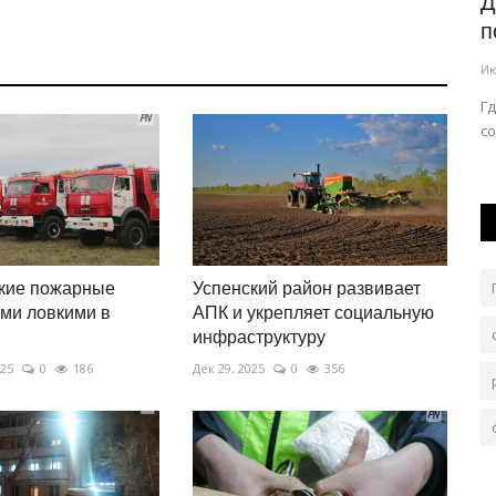
иятий
На время гидравлических испытаний
Д
в Павлодаре отключат...
п
Июль 31, 2026
0
1808
Ию
ызнама.
Испытания необходимы для проверки прочности
Г
теплосетей перед началом отопительного...
со
ские пожарные
Успенский район развивает
ми ловкими в
АПК и укрепляет социальную
инфраструктуру
025
0
186
Дек 29, 2025
0
356