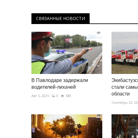
Более 80 спортивных меропр
организуют на Наурыз в...
СВЯЗАННЫЕ НОВОСТИ
Март 4, 2026
0
1105
Состязания пройдут в рамках декады Наур
В Павлодаре задержали
Экибастуз
водителей-лихачей
стали самы
области
Авг 5, 2025
0
588
Сентябрь 22, 2