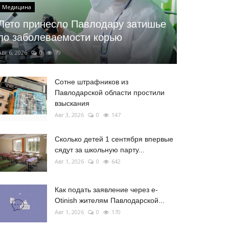
Медицина
Лето принесло Павлодару затишье
по заболеваемости корью
Авг 6, 2026
0
79
Сотне штрафников из
Павлодарской области простили
взыскания
Авг 3, 2026
0
147
Сколько детей 1 сентября впервые
сядут за школьную парту...
Авг 1, 2026
0
642
Как подать заявление через e-
Otinish жителям Павлодарской...
Авг 1, 2026
0
170