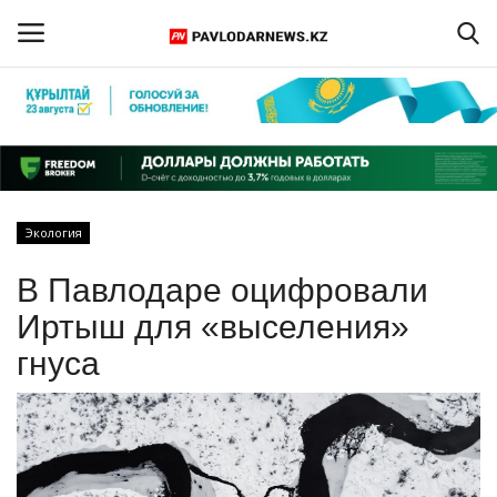
Войти
Регистрация
Главная
Экология
Обратная связь
В Павлодаре оцифровали
ПАВЛОДАРСКАЯ ОБЛАСТЬ
Иртыш для «выселения»
гнуса
КАЗАХСТАН
МИР
СПЕЦПРОЕКТЫ