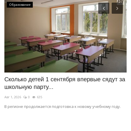
Образование
Сколько детей 1 сентября впервые сядут за
В
школьную парту...
«
Авг 1, 2026
0
635
Ию
В регионе продолжается подготовка к новому учебному году.
Ег