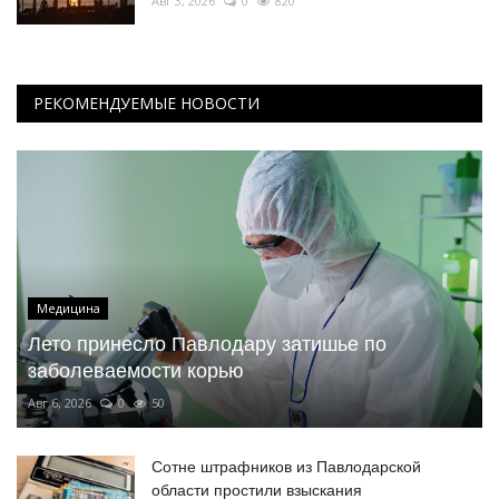
Авг 3, 2026
0
820
РЕКОМЕНДУЕМЫЕ НОВОСТИ
Медицина
Лето принесло Павлодару затишье по
заболеваемости корью
Авг 6, 2026
0
50
Сотне штрафников из Павлодарской
области простили взыскания