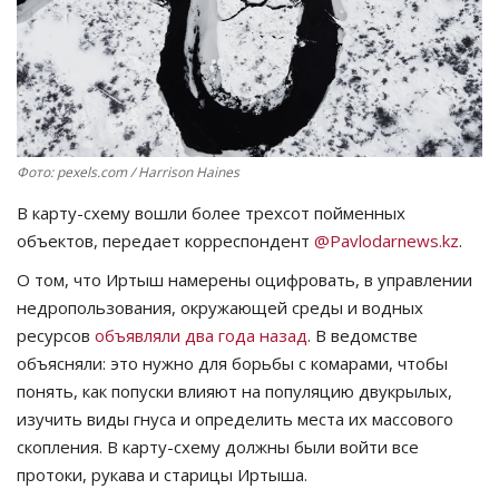
СПОРТ
Чек-лист
РАЗВЛЕЧЕНИЯ
Фото: pexels.com / Harrison Haines
OFFICIAL
В карту-схему вошли более трехсот пойменных
объектов, передает корреспондент
@Pavlodarnews.kz
.
Курултай
О том, что Иртыш намерены оцифровать, в управлении
недропользования, окружающей среды и водных
Язык
ресурсов
объявляли два года назад
. В ведомстве
объясняли: это нужно для борьбы с комарами, чтобы
Қазақша
Русский
понять, как попуски влияют на популяцию двукрылых,
изучить виды гнуса и определить места их массового
скопления. В карту-схему должны были войти все
протоки, рукава и старицы Иртыша.