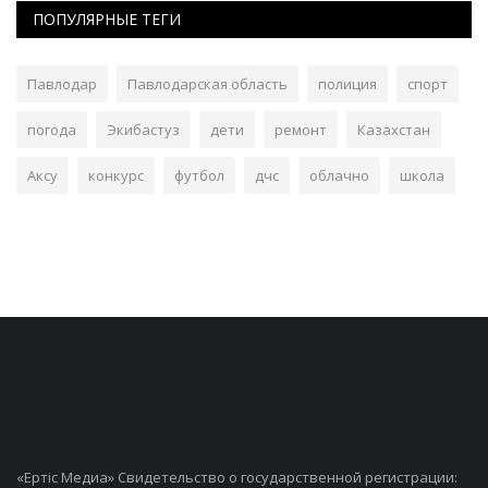
ПОПУЛЯРНЫЕ ТЕГИ
Павлодар
Павлодарская область
полиция
спорт
погода
Экибастуз
дети
ремонт
Казахстан
Аксу
конкурс
футбол
дчс
облачно
школа
«Ертiс Медиа» Свидетельство о государственной регистрации: