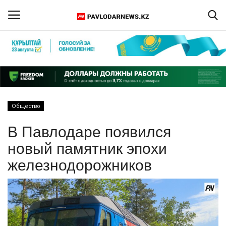
Войти
Регистрация
Главная
Общество
Обратная связь
В Павлодаре появился
ПАВЛОДАРСКАЯ ОБЛАСТЬ
новый памятник эпохи
железнодорожников
КАЗАХСТАН
МИР
СПЕЦПРОЕКТЫ