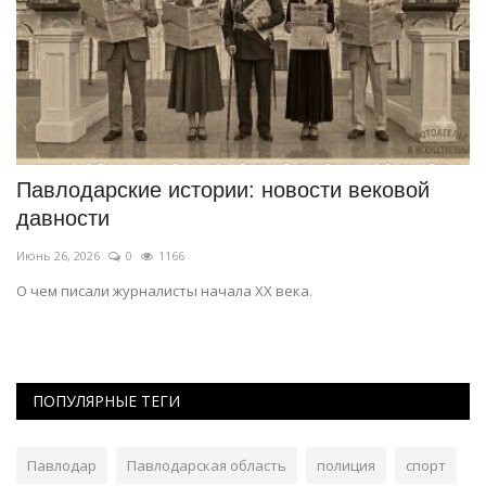
в
Павлодарские истории: новости вековой
П
давности
д
Июнь 26, 2026
0
1166
Ма
О чем писали журналисты начала XX века.
Ма
пу
ПОПУЛЯРНЫЕ ТЕГИ
Павлодар
Павлодарская область
полиция
спорт