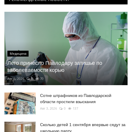
Медицина
Лето принесло Павлодару затишье по
заболеваемости корью
Авг 6, 2026
0
70
Сотне штрафников из Павлодарской
области простили взыскания
Авг 3, 2026
0
137
Сколько детей 1 сентября впервые сядут за
школьную парту...