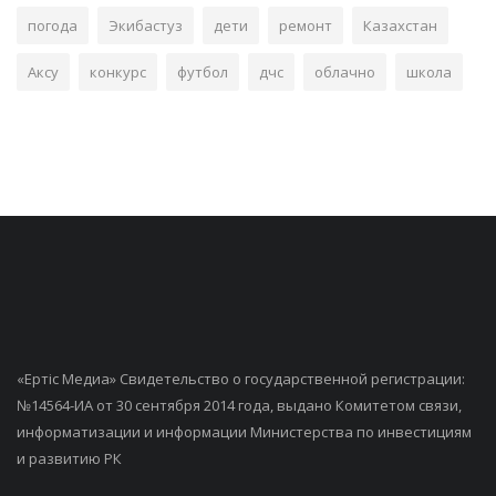
погода
Экибастуз
дети
ремонт
Казахстан
Аксу
конкурс
футбол
дчс
облачно
школа
«Ертiс Медиа» Свидетельство о государственной регистрации:
№14564-ИА от 30 сентября 2014 года, выдано Комитетом связи,
информатизации и информации Министерства по инвестициям
и развитию РК