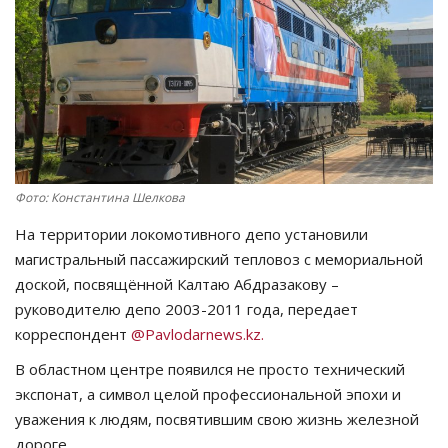
СПОРТ
Чек-лист
РАЗВЛЕЧЕНИЯ
OFFICIAL
Фото: Константина Шелкова
На территории локомотивного депо установили
Курултай
магистральный пассажирский тепловоз с мемориальной
доской, посвящённой Калтаю Абдразакову –
Язык
руководителю депо 2003-2011 года, передает
Қазақша
Русский
корреспондент
@Pavlodarnews.kz.
В областном центре появился не просто технический
экспонат, а символ целой профессиональной эпохи и
уважения к людям, посвятившим свою жизнь железной
дороге.