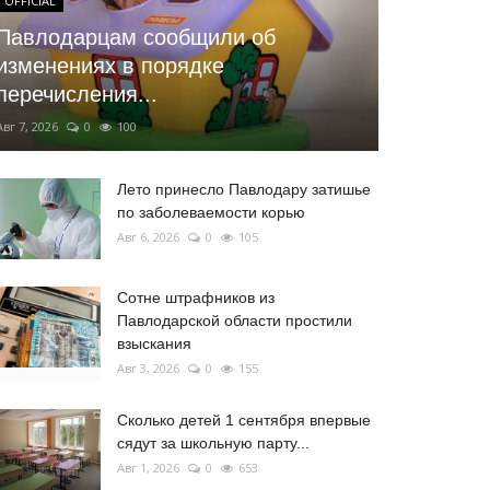
OFFICIAL
Павлодарцам сообщили об
изменениях в порядке
перечисления...
Авг 7, 2026
0
100
Лето принесло Павлодару затишье
по заболеваемости корью
Авг 6, 2026
0
105
Сотне штрафников из
Павлодарской области простили
взыскания
Авг 3, 2026
0
155
Сколько детей 1 сентября впервые
сядут за школьную парту...
Авг 1, 2026
0
653