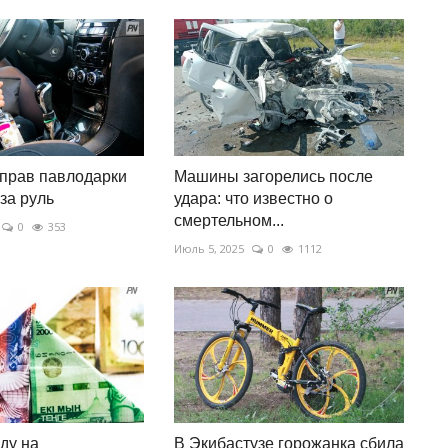
прав павлодарки
Машины загорелись после
за руль
удара: что известно о
смертельном...
0
353
Июль 5, 2025
0
1112
ду на
В Экибастузе горожанка сбила