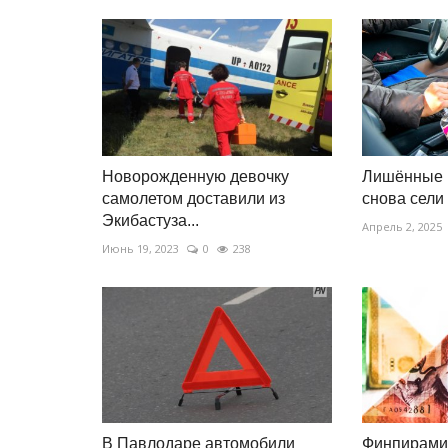
Новорожденную девочку
Лишённые 
самолетом доставили из
снова сели 
Экибастуза...
Апрель 2, 2025
Июнь 19, 2023
0
238
В Павлодаре автомобили
Финпирами