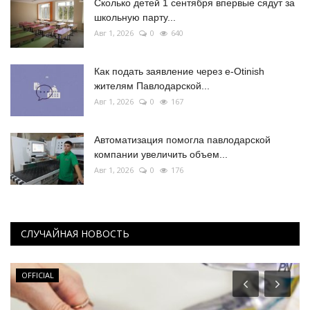
Сколько детей 1 сентября впервые сядут за
школьную парту...
Авг 1, 2026
0
640
Как подать заявление через e-Otinish
жителям Павлодарской...
Авг 1, 2026
0
167
Автоматизация помогла павлодарской
компании увеличить объем...
Авг 1, 2026
0
176
СЛУЧАЙНАЯ НОВОСТЬ
OFFICIAL