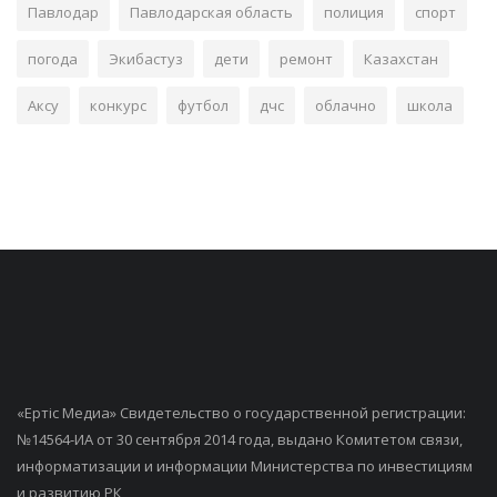
Павлодар
Павлодарская область
полиция
спорт
погода
Экибастуз
дети
ремонт
Казахстан
Аксу
конкурс
футбол
дчс
облачно
школа
«Ертiс Медиа» Свидетельство о государственной регистрации:
№14564-ИА от 30 сентября 2014 года, выдано Комитетом связи,
информатизации и информации Министерства по инвестициям
и развитию РК