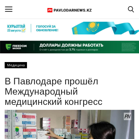
Войти
Регистрация
Главная
Медицина
Обратная связь
В Павлодаре прошёл
ПАВЛОДАРСКАЯ ОБЛАСТЬ
Международный
медицинский конгресс
КАЗАХСТАН
МИР
СПЕЦПРОЕКТЫ