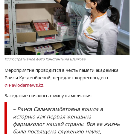
СПОРТ
Чек-лист
РАЗВЛЕЧЕНИЯ
OFFICIAL
Иллюстративное фото Константина Шелкова
Мероприятие проводится в честь памяти академика
Курултай
Раисы Кузденбаевой, передает корреспондент
@Pavlodarnews.kz.
Язык
Заседание началось с минуты молчания.
Қазақша
Русский
– Раиса Салмагамбетовна вошла в
историю как первая женщина-
фармаколог нашей страны. Вся ее жизнь
была посвящена служению науке,