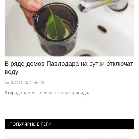
ся
В ряде домов Павлодара на сутки отключат
П
воду
п
Авг 5, 2026
0
103
Ав
В городе заменяют участок водопровода.
Во
ПОПУЛЯРНЫЕ ТЕГИ