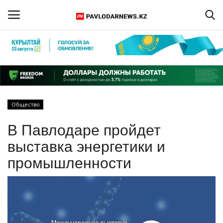
Войти
Регистрация
Главная
Общество
Обратная связь
В Павлодаре пройдет
ПАВЛОДАРСКАЯ ОБЛАСТЬ
выставка энергетики и
промышленности
КАЗАХСТАН
МИР
СПЕЦПРОЕКТЫ