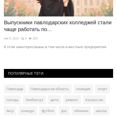
Выпускники павлодарских колледжей стали
В
чаще работать по...
Ав
Авг 8, 2026
0
205
Жи
В этом заинтересованы в том числе и местные предприятия.
ПОПУЛЯРНЫЕ ТЕГИ
Павлодар
Павлодарская область
полиция
спорт
погода
Экибастуз
дети
ремонт
Казахстан
Аксу
конкурс
футбол
дчс
облачно
школа