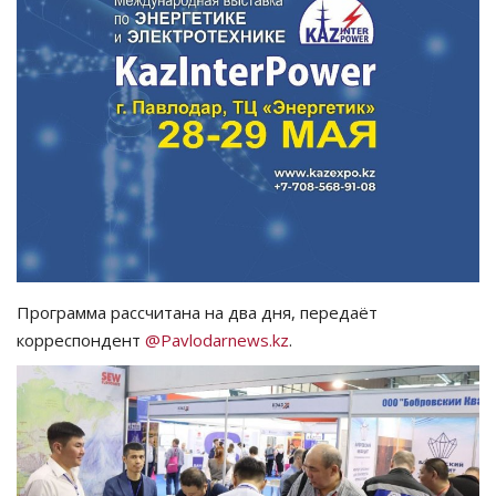
СПОРТ
Чек-лист
РАЗВЛЕЧЕНИЯ
OFFICIAL
Курултай
Программа рассчитана на два дня, передаёт
Язык
корреспондент
@Pavlodarnews.kz
.
Қазақша
Русский