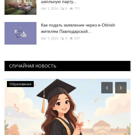
школьную парту...
Авг 1, 2026
0
711
Как подать заявление через e-Otinish
жителям Павлодарской...
Авг 1, 2026
0
237
СЛУЧАЙНАЯ НОВОСТЬ
Образование