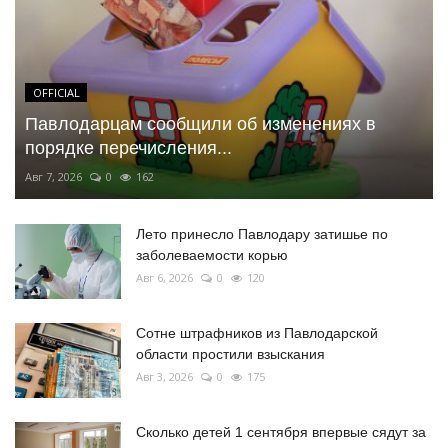
OFFICIAL
Павлодарцам сообщили об изменениях в
порядке перечисления...
Авг 7, 2026
0
162
Лето принесло Павлодару затишье по
заболеваемости корью
Авг 6, 2026
0
120
Сотне штрафников из Павлодарской
области простили взыскания
Авг 3, 2026
0
175
Сколько детей 1 сентября впервые сядут за