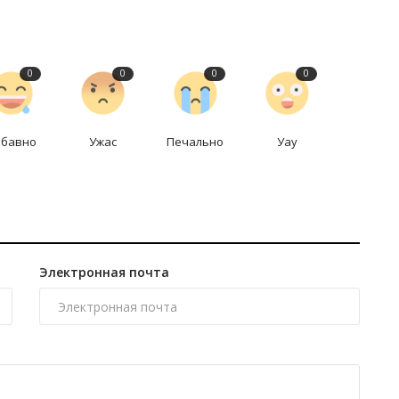
0
0
0
0
абавно
Ужас
Печально
Уау
Электронная почта