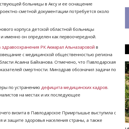
ствующей больницы в Аксу и ее оснащение
проектно-сметной документации потребуется около
 нового корпуса детской областной больницы
 и именно он определен как первоочередной.
 здравоохранения РК Акмарал Альназаровой
в
 совещание с медицинской общественностью региона
ласти Асаина Байханова. Отмечено, что Павлодарская
История одного путешествия
казателей смертности. Минздрав обозначил задачи по
меры по устранению
дефицита медицинских кадров
.
алистов на местах и ​​их последующее
бочего визита в Павлодарское Прииртышье выступила с
я и защите здоровья населения страны, а также