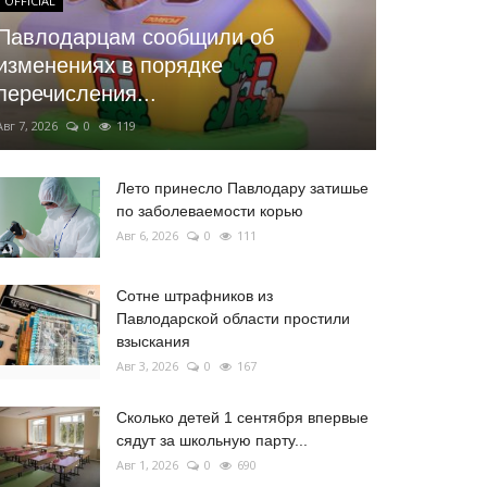
OFFICIAL
Павлодарцам сообщили об
изменениях в порядке
перечисления...
Авг 7, 2026
0
119
Лето принесло Павлодару затишье
по заболеваемости корью
Авг 6, 2026
0
111
Сотне штрафников из
Павлодарской области простили
взыскания
Авг 3, 2026
0
167
Сколько детей 1 сентября впервые
сядут за школьную парту...
Авг 1, 2026
0
690