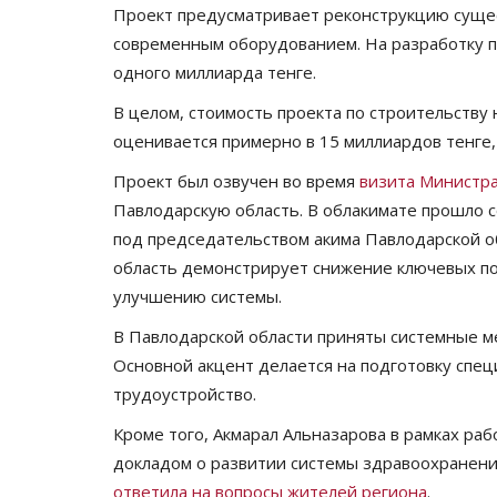
Проект предусматривает реконструкцию суще
современным оборудованием. На разработку 
одного миллиарда тенге.
В целом, стоимость проекта по строительству
оценивается примерно в 15 миллиардов тенге,
Проект был озвучен во время
визита Министра
Павлодарскую область. В облакимате прошло
под председательством акима Павлодарской об
Секреты профессии
область демонстрирует снижение ключевых по
улучшению системы.
В Павлодарской области приняты системные 
Основной акцент делается на подготовку специ
трудоустройство.
Кроме того, Акмарал Альназарова в рамках ра
докладом о развитии системы здравоохранени
ответила на вопросы жителей региона
.