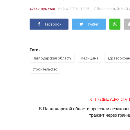
Секреты профессии: дознават
ДЧС
Май 4, 2026 - 12:25
Обновленный: Май 4,
Айбек Жуматов
Ноябрь 8, 2025
0
3416
Facebook
Twitter
Когда пожарные тушат огонь, дознаватели
незнание: что стало причиной пожара...
Теги:
Павлодарская область
медицина
здравоохра
строительство
ПРЕДЫДУЩАЯ СТАТ
В Павлодарской области пресекли незаконн
транзит через грани