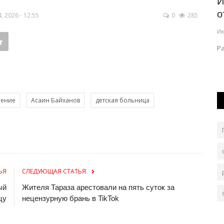
ель
История одного путешествия: сплав
О
отчаянных
п
 2026 - 12:55
0
285
Июль 18, 2026
0
466
Ию
 ДЧС тушат
Рафтинг от Павлодарского Дома географии.
Б
не
нение
Асаин Байханов
детская больница
ЬЯ
СЛЕДУЮЩАЯ СТАТЬЯ
ый
Жителя Тараза арестовали на пять суток за
цу
нецензурную брань в TikTok