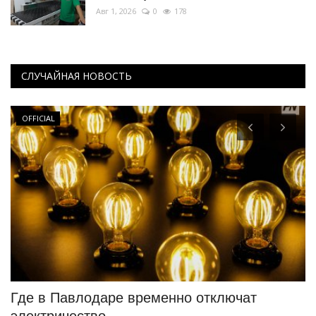
Авг 1, 2026
0
178
СЛУЧАЙНАЯ НОВОСТЬ
OFFICIAL
Где в Павлодаре временно отключат
С