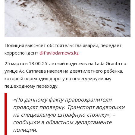
СПОРТ
Чек-лист
РАЗВЛЕЧЕНИЯ
Полиция выясняет обстоятельства аварии, передает
корреспондент
@Pavlodarnews.kz.
OFFICIAL
25 марта в 13:00 25-летний водитель на Lada Granta по
улице Ак. Сатпаева наехал на девятилетнего ребёнка,
Курултай
который переходил дорогу по нерегулируемому
пешеходному переходу.
Язык
«По данному факту правоохранители
Қазақша
Русский
проводят проверку. Транспорт водворили
на специальную штрафную стоянку», –
сообщили в областном департаменте
полиции.