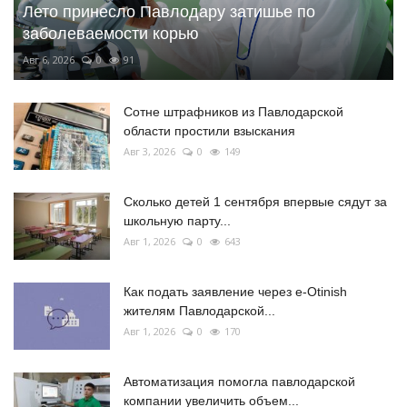
Лето принесло Павлодару затишье по
заболеваемости корью
Авг 6, 2026
0
91
Сотне штрафников из Павлодарской
области простили взыскания
Авг 3, 2026
0
149
Сколько детей 1 сентября впервые сядут за
школьную парту...
Авг 1, 2026
0
643
Как подать заявление через e-Otinish
жителям Павлодарской...
Авг 1, 2026
0
170
Автоматизация помогла павлодарской
компании увеличить объем...