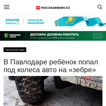
Войти
Регистрация
Главная
Происшествия
Обратная связь
В Павлодаре ребёнок попал
ПАВЛОДАРСКАЯ ОБЛАСТЬ
под колеса авто на «зебре»
КАЗАХСТАН
МИР
СПЕЦПРОЕКТЫ