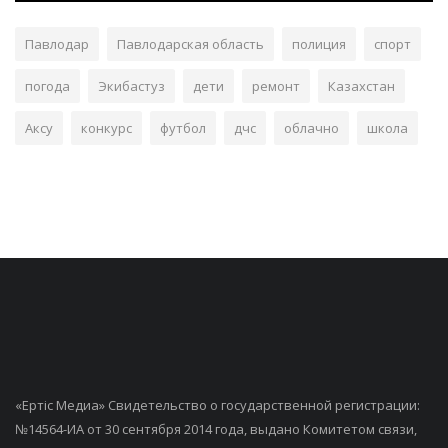
Павлодар
Павлодарская область
полиция
спорт
погода
Экибастуз
дети
ремонт
Казахстан
Аксу
конкурс
футбол
дчс
облачно
школа
«Ертiс Медиа» Свидетельство о государственной регистрации:
№14564-ИА от 30 сентября 2014 года, выдано Комитетом связи,