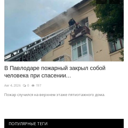
В Павлодаре пожарный закрыл собой
П
человека при спасении...
н
Авг 4, 2026
0
197
Ию
Пожар случился на верхнем этаже пятиэтажного дома.
В 
«Ү
ПОПУЛЯРНЫЕ ТЕГИ