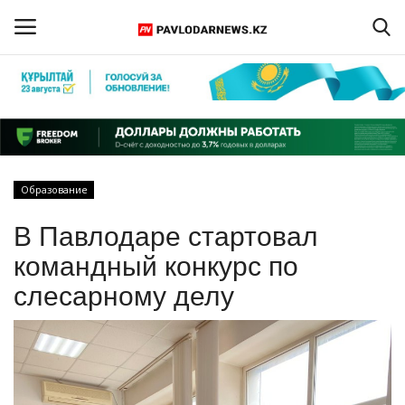
Войти
Регистрация
Главная
Образование
Обратная связь
В Павлодаре стартовал
ПАВЛОДАРСКАЯ ОБЛАСТЬ
командный конкурс по
слесарному делу
КАЗАХСТАН
МИР
СПЕЦПРОЕКТЫ