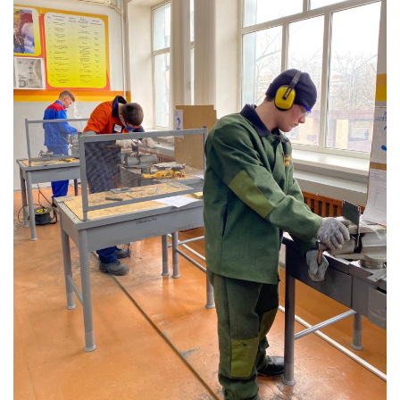
СПОРТ
Чек-лист
РАЗВЛЕЧЕНИЯ
OFFICIAL
Курултай
Язык
Қазақша
Русский