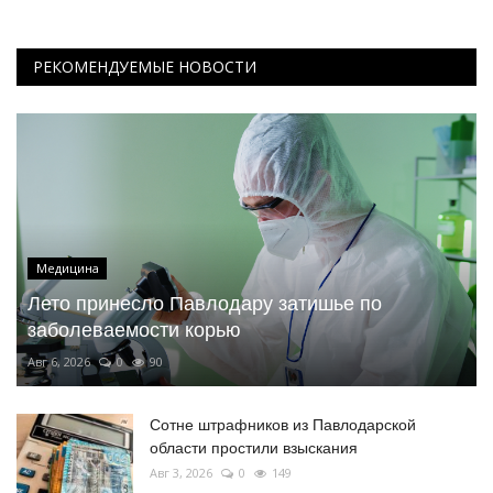
РЕКОМЕНДУЕМЫЕ НОВОСТИ
Медицина
Лето принесло Павлодару затишье по
заболеваемости корью
Авг 6, 2026
0
90
Сотне штрафников из Павлодарской
области простили взыскания
Авг 3, 2026
0
149