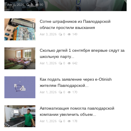
Авг 6, 2026
0
90
Сотне штрафников из Павлодарской
области простили взыскания
Авг 3, 2026
0
149
Сколько детей 1 сентября впервые сядут за
школьную парту...
Авг 1, 2026
0
642
Как подать заявление через e-Otinish
жителям Павлодарской...
Авг 1, 2026
0
170
Автоматизация помогла павлодарской
компании увеличить объем...
Авг 1, 2026
0
178