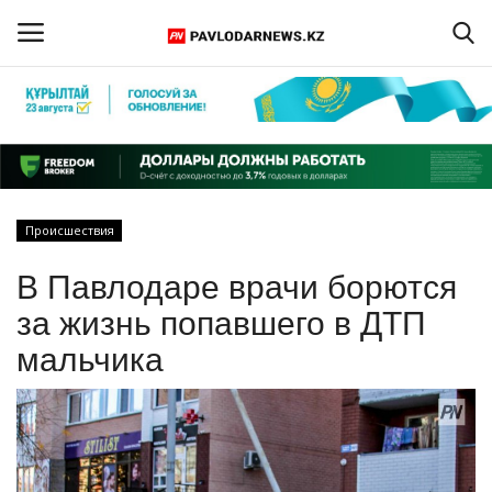
Войти
Регистрация
Главная
Происшествия
Обратная связь
В Павлодаре врачи борются
ПАВЛОДАРСКАЯ ОБЛАСТЬ
за жизнь попавшего в ДТП
мальчика
КАЗАХСТАН
МИР
СПЕЦПРОЕКТЫ