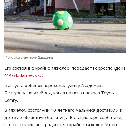
СПОРТ
Чек-лист
РАЗВЛЕЧЕНИЯ
OFFICIAL
Фото Константина Шелкова
Его состояние крайне тяжёлое, передаёт корреспондент
Курултай
@Pavlodarnews.kz.
Язык
5 августа ребенок переходил улицу Академика
Бектурова по «зебре», когда на него наехала Toyota
Қазақша
Русский
Camry.
В тяжелом состоянии 10-летнего мальчика доставили в
детскую областную больницу. В стационаре сообщили,
что состояние пострадавшего крайне тяжелое. У него