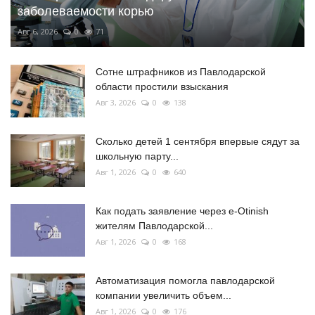
заболеваемости корью
Авг 6, 2026
0
71
Сотне штрафников из Павлодарской
области простили взыскания
Авг 3, 2026
0
138
Сколько детей 1 сентября впервые сядут за
школьную парту...
Авг 1, 2026
0
640
Как подать заявление через e-Otinish
жителям Павлодарской...
Авг 1, 2026
0
168
Автоматизация помогла павлодарской
компании увеличить объем...
Авг 1, 2026
0
176