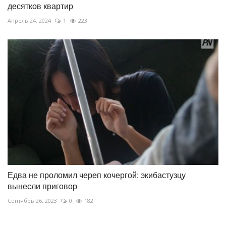
десятков квартир
Апрель 24, 2024
1
223
Едва не проломил череп кочергой: экибастузцу
вынесли приговор
Сентябрь 26, 2023
0
182