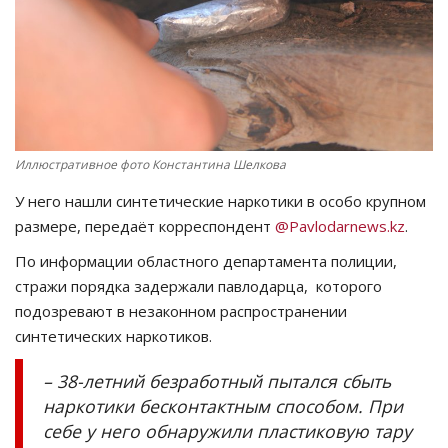
СПОРТ
Чек-лист
РАЗВЛЕЧЕНИЯ
Иллюстративное фото Константина Шелкова
OFFICIAL
У него нашли синтетические наркотики в особо крупном
размере, передаёт корреспондент
@Pavlodarnews.kz
.
Курултай
По информации областного департамента полиции,
стражи порядка задержали павлодарца, которого
Язык
подозревают в незаконном распространении
Қазақша
Русский
синтетических наркотиков.
– 38-летний безработный пытался сбыть
наркотики бесконтактным способом. При
себе у него обнаружили пластиковую тару