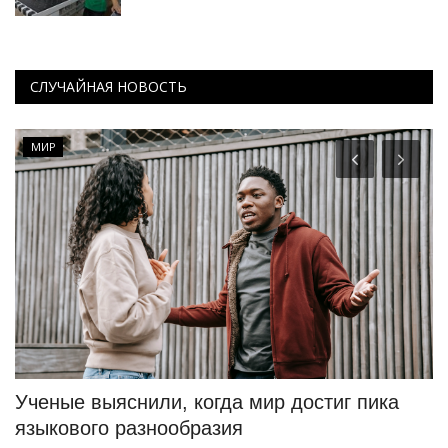
СЛУЧАЙНАЯ НОВОСТЬ
МИР
Ученые выяснили, когда мир достиг пика
В
языкового разнообразия
т