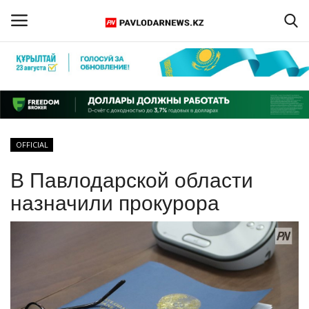
Войти
Регистрация
Главная
OFFICIAL
Обратная связь
В Павлодарской области
ПАВЛОДАРСКАЯ ОБЛАСТЬ
назначили прокурора
КАЗАХСТАН
МИР
СПЕЦПРОЕКТЫ