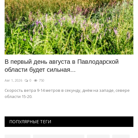
ат
В первый день августа в Павлодарской
Б
области будет сильная...
P
Авг 1, 2026
0
750
Ию
Скорость ветра 9-14 метров в секунду, днём на западе, севере
На
области 15-20.
ре
ПОПУЛЯРНЫЕ ТЕГИ