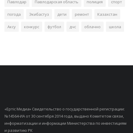
Павлодар
Павлодарская область
полиция
спорт
погода
Экибастуз
дети
ремонт
Казахстан
Аксу
конкурс
футбол
дчс
облачно
школа
«Ертiс Медиа» Свидетельство о государственной регистрации:
№14564-ИА от 30 сентября 2014 года, выдано Комитетом связи,
информатизации и информации Министерства по инвестициям
и развитию РК