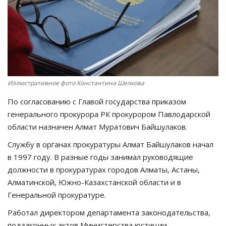
СПОРТ
Чек-лист
РАЗВЛЕЧЕНИЯ
Иллюстративное фото Константина Шелкова
OFFICIAL
По согласованию с Главой государства приказом
генерального прокурора РК прокурором Павлодарской
Курултай
области назначен Алмат Муратович Байшулаков.
Службу в органах прокуратуры Алмат Байшулаков начал
Язык
в 1997 году. В разные годы занимал руководящие
Қазақша
Русский
должности в прокуратурах городов Алматы, Астаны,
Алматинской, Южно-Казахстанской области и в
Генеральной прокуратуре.
Работал директором департамента законодательства,
подзаконных актов Министерства юстиции,