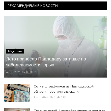
РЕКОМЕНДУЕМЫЕ НОВОСТИ
Медицина
Лето принесло Павлодару затишье по
заболеваемости корью
Авг 6, 2026
0
89
Сотне штрафников из Павлодарской
области простили взыскания
Авг 3, 2026
0
148
Сколько детей 1 сентября впервые сядут за