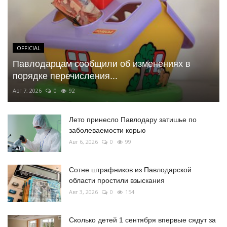
OFFICIAL
Павлодарцам сообщили об изменениях в
порядке перечисления...
Авг 7, 2026
0
92
Лето принесло Павлодару затишье по
заболеваемости корью
Авг 6, 2026
0
99
Сотне штрафников из Павлодарской
области простили взыскания
Авг 3, 2026
0
154
Сколько детей 1 сентября впервые сядут за