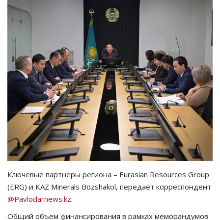
СПОРТ
Чек-лист
РАЗВЛЕЧЕНИЯ
OFFICIAL
Курултай
Язык
Қазақша
Русский
Ключевые партнеры региона – Eurasian Resources Group
(ERG) и KAZ Minerals Bozshakol, передаёт корреспондент
@Pavlodarnews.kz
.
Общий объем финансирования в рамках меморандумов