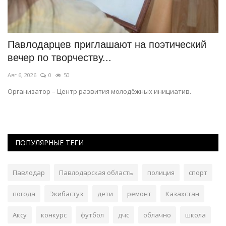
т
Павлодарцев приглашают на поэтический
Э
вечер по творчеству...
д
Авг 6, 2026
0
50
Ав
Организатор – Центр развития молодёжных инициатив.
35
п
ПОПУЛЯРНЫЕ ТЕГИ
Павлодар
Павлодарская область
полиция
спорт
погода
Экибастуз
дети
ремонт
Казахстан
Аксу
конкурс
футбол
дчс
облачно
школа