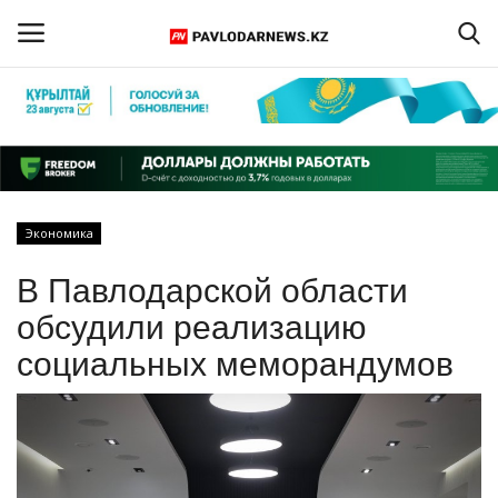
Войти
Регистрация
Главная
Экономика
Обратная связь
В Павлодарской области
ПАВЛОДАРСКАЯ ОБЛАСТЬ
обсудили реализацию
социальных меморандумов
КАЗАХСТАН
МИР
СПЕЦПРОЕКТЫ