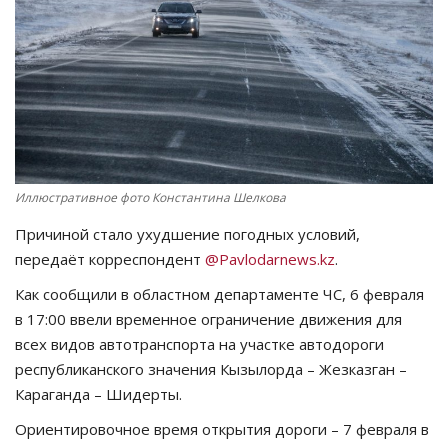
СПОРТ
Чек-лист
РАЗВЛЕЧЕНИЯ
OFFICIAL
Иллюстративное фото Константина Шелкова
Причиной стало ухудшение погодных условий,
Курултай
передаёт корреспондент
@Pavlodarnews.kz
.
Язык
Как сообщили в областном департаменте ЧС, 6 февраля
в 17:00 ввели временное ограничение движения для
Қазақша
Русский
всех видов автотранспорта на участке автодороги
республиканского значения Кызылорда – Жезказган –
Караганда – Шидерты.
Ориентировочное время открытия дороги – 7 февраля в