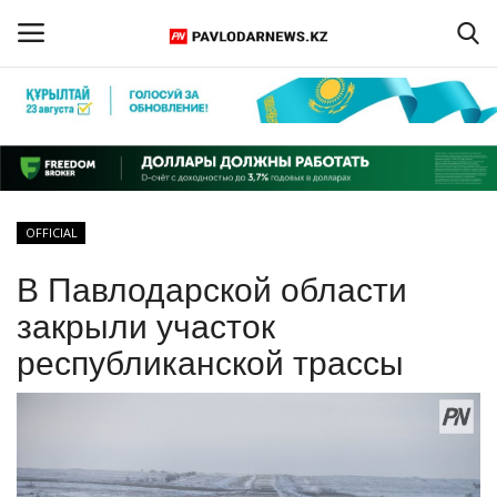
Войти
Регистрация
Главная
OFFICIAL
Обратная связь
В Павлодарской области
ПАВЛОДАРСКАЯ ОБЛАСТЬ
закрыли участок
республиканской трассы
КАЗАХСТАН
МИР
СПЕЦПРОЕКТЫ