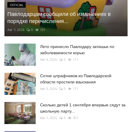
OFFICIAL
Павлодарцам сообщили об изменениях в
порядке перечисления...
Авг 7, 2026
0
131
Лето принесло Павлодару затишье по
заболеваемости корью
Авг 6, 2026
0
117
Сотне штрафников из Павлодарской
области простили взыскания
Авг 3, 2026
0
171
Сколько детей 1 сентября впервые сядут за
школьную парту...
Авг 1, 2026
0
707