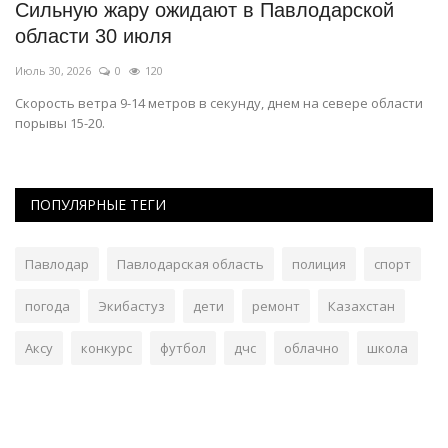
ся
Сильную жару ожидают в Павлодарской
Ч
области 30 июля
Ию
Июль 30, 2026
0
120
Па
р
Скорость ветра 9-14 метров в секунду, днем на севере области
порывы 15-20.
ПОПУЛЯРНЫЕ ТЕГИ
Павлодар
Павлодарская область
полиция
спорт
погода
Экибастуз
дети
ремонт
Казахстан
Аксу
конкурс
футбол
дчс
облачно
школа