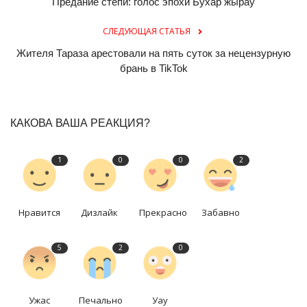
Предание степи: голос эпохи Бухар жырау
СЛЕДУЮЩАЯ СТАТЬЯ
Жителя Тараза арестовали на пять суток за нецензурную
брань в TikTok
КАКОВА ВАША РЕАКЦИЯ?
1
0
0
2
Нравится
Дизлайк
Прекрасно
Забавно
5
2
0
Ужас
Печально
Уау