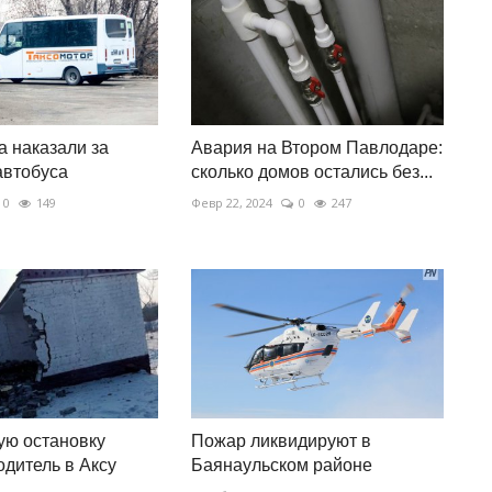
 наказали за
Авария на Втором Павлодаре:
автобуса
сколько домов остались без...
0
149
Февр 22, 2024
0
247
ую остановку
Пожар ликвидируют в
одитель в Аксу
Баянаульском районе