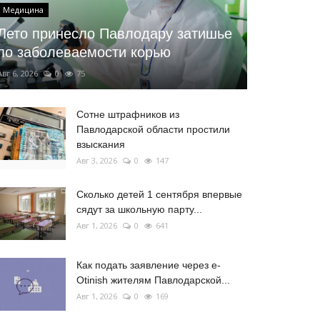
Медицина
Лето принесло Павлодару затишье
по заболеваемости корью
Авг 6, 2026
0
75
Сотне штрафников из
Павлодарской области простили
взыскания
Авг 3, 2026
0
147
Сколько детей 1 сентября впервые
сядут за школьную парту...
Авг 1, 2026
0
641
Как подать заявление через e-
Otinish жителям Павлодарской...
Авг 1, 2026
0
169