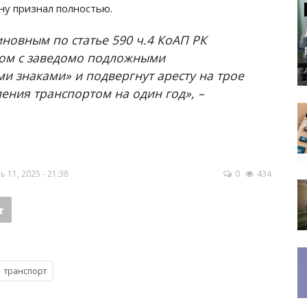
ну признал полностью.
иновным по статье 590 ч.4 КоАП РК
вом с заведомо подложными
 знаками» и подвергнут аресту на трое
ения транспортом на один год», –
11, 2025 - 21:38
0
434
транспорт