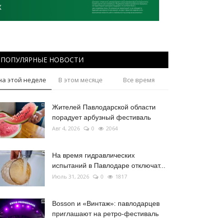
ПОПУЛЯРНЫЕ НОВОСТИ
на этой неделе
В этом месяце
Все время
Жителей Павлодарской области
порадует арбузный фестиваль
Авг 4, 2026
0
2064
На время гидравлических
испытаний в Павлодаре отключат...
Июль 31, 2026
0
1817
Bosson и «Винтаж»: павлодарцев
приглашают на ретро-фестиваль