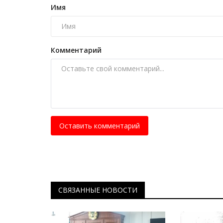
Серебро в ванну: павлодарка
Имя
раскрыла значение казахского.
Авг 13, 2024
0
26660
Особым обычаем у казахов была процедур
Комментарий
малыша, когда ему исполняется 40...
Оставить комментарий
СВЯЗАННЫЕ НОВОСТИ