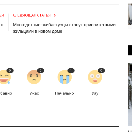
ЬЯ
СЛЕДУЮЩАЯ СТАТЬЯ
нт
Многодетные экибастузцы станут приоритетными
жильцами в новом доме
OFFICIAL
0
0
1
0
абавно
Ужас
Печально
Уау