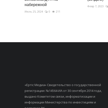
набережной
Февр 7, 2023
Июль 25, 2024
0
211
«Ертiс Медиа» Свидетельство о государственной
регистрации: №14564-ИА от 30 сентября 2014 года,
выдано Комитетом связи, информатизации и
информации Министерства по инвестициям и