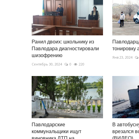
Ранил двоих: школьнику из
Павлодарца
Павлодара диагностировали
тонировку 
шизофрению
Янв 23, 2024
Сентябрь 30, 2024
0
220
Павлодарские
В автобусн
коммунальщики ищут
врезался в
виновника ДТП на
(ВИДЕО)