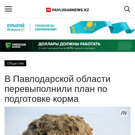
Войти
Регистрация
Главная
Общество
Обратная связь
В Павлодарской области
ПАВЛОДАРСКАЯ ОБЛАСТЬ
перевыполнили план по
подготовке корма
КАЗАХСТАН
МИР
СПЕЦПРОЕКТЫ