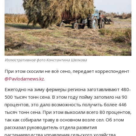
СПОРТ
Чек-лист
РАЗВЛЕЧЕНИЯ
OFFICIAL
Иллюстративное фото Константина Шелкова
При этом скосили не всё сено, передает корреспондент
Курултай
@Pavlodarnews.kz.
Язык
Ежегодно на зиму фермеры региона заготавливают 480-
500 тысяч тонн сена. В этом году пойму затопило на 90
Қазақша
Русский
процентов, это дало возможность получить более 446
тысяч тонн сена. При этом выкосили всего 80 процентов,
так как собирали траву в основном возле сел. Об этом
рассказал руководитель отдела развития
растениеводства управления сельского хозяйства