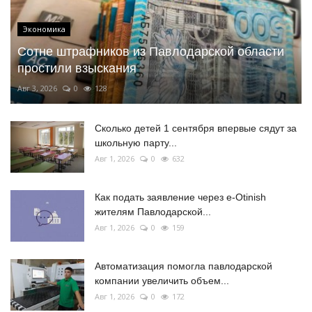
Экономика
Сотне штрафников из Павлодарской области
простили взыскания
Авг 3, 2026
0
128
Сколько детей 1 сентября впервые сядут за
школьную парту...
Авг 1, 2026
0
632
Как подать заявление через e-Otinish
жителям Павлодарской...
Авг 1, 2026
0
159
Автоматизация помогла павлодарской
компании увеличить объем...
Авг 1, 2026
0
172