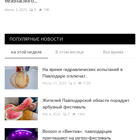
безопасного...
Июнь 5, 2025
0
140
ПОПУЛЯРНЫЕ НОВОСТИ
на этой неделе
В этом месяце
Все время
На время гидравлических испытаний в
Павлодаре отключат...
Июль 31, 2026
0
1728
Жителей Павлодарской области порадует
арбузный фестиваль
Авг 4, 2026
0
1584
Bosson и «Винтаж»: павлодарцев
приглашают на ретро-фестиваль