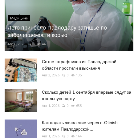
Медицина
Лето принесло Павлодару затишье по
заболеваемости корью
Авг 6, 2026
0
44
Сотне штрафников из Павлодарской
области простили взыскания
Авг 3, 2026
0
135
Сколько детей 1 сентября впервые сядут за
школьную парту...
Авг 1, 2026
0
635
Как подать заявление через e-Otinish
жителям Павлодарской...
Авг 1, 2026
0
164