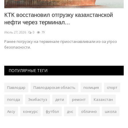
КТК восстановил отгрузку казахстанской
И
нефти через терминал...
о
Июль 27, 2026
0
79
Ию
Ранее погрузку на терминале приостанавливали из-за угроз
Ра
безопасности.
ПОПУЛЯРНЫЕ ТЕГИ
Павлодар
Павлодарская область
полиция
спорт
погода
Экибастуз
дети
ремонт
Казахстан
Аксу
конкурс
футбол
дчс
облачно
школа