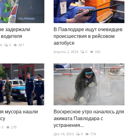
ре задержали
В Павлодаре ищут очевидцев
 водителя
происшествия в рейсовом
автобусе
24
0
437
Апрель 2, 2024
0
362
ля мусора нашли
Воскресное утро началось для
ксу
акимата Павлодара с
устранения...
0
270
Дек 14, 2025
0
774