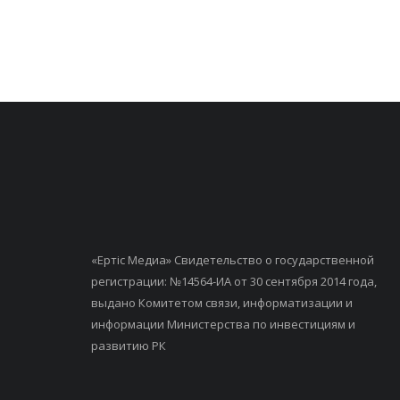
«Ертiс Медиа» Свидетельство о государственной
регистрации: №14564-ИА от 30 сентября 2014 года,
выдано Комитетом связи, информатизации и
информации Министерства по инвестициям и
развитию РК