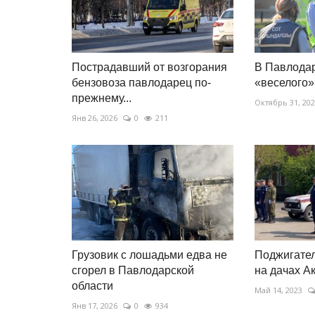
Пострадавший от возгорания
В Павлода
бензовоза павлодарец по-
«веселого»
прежнему...
Октябрь 31, 20
Янв 26, 2026
0
211
Грузовик с лошадьми едва не
Поджигате
сгорел в Павлодарской
на дачах А
области
Май 14, 2023
Янв 17, 2026
0
934