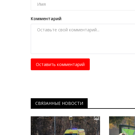
Павлодарцы обыграли сборну
Казахстана по волейболу
Комментарий
Дек 1, 2025
0
874
Во Дворце спорта «Баянтау» прошла матче
памяти Аманжола Аубакирова.
Оставить комментарий
СВЯЗАННЫЕ НОВОСТИ