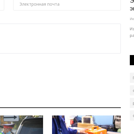
ю
Семья в Великобритании обнаружила
Э
тайник с кладом
э
Июль 31, 2026
0
82
Ию
вая встреча
Это произошло во время ремонта.
И
ра