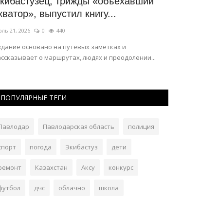
кибастузец, трижды «объехавший
День Аста
кватор», выпустил книгу...
этнокульту
ль 21, 2026
0
440
Июль 6, 2026
0
здание основано на путевых заметках и
ссказывает о маршрутах, людях и преодолении...
ПОПУЛЯРНЫЕ ТЕГИ
Павлодар
Павлодарская область
полиция
спорт
погода
Экибастуз
дети
ремонт
Казахстан
Аксу
конкурс
футбол
дчс
облачно
школа