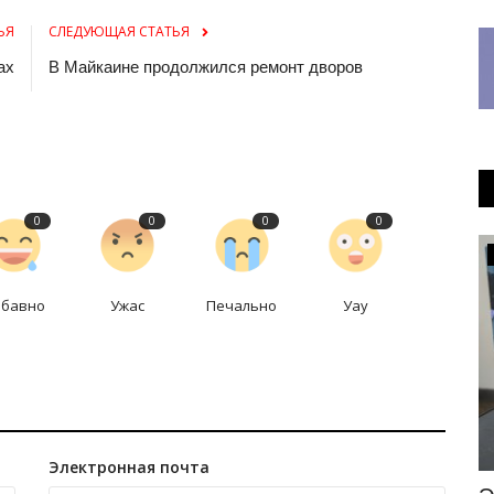
ЬЯ
СЛЕДУЮЩАЯ СТАТЬЯ
ах
В Майкаине продолжился ремонт дворов
0
0
0
0
МИР
абавно
Ужас
Печально
Уау
Электронная почта