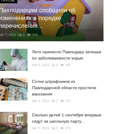
OFFICIAL
Павлодарцам сообщили об
изменениях в порядке
перечисления...
Авг 7, 2026
0
114
Лето принесло Павлодару затишье
по заболеваемости корью
Авг 6, 2026
0
108
Сотне штрафников из
Павлодарской области простили
взыскания
Авг 3, 2026
0
167
Сколько детей 1 сентября впервые
сядут за школьную парту...
Авг 1, 2026
0
675