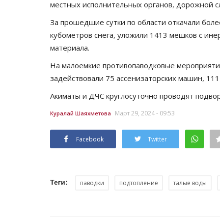
местных исполнительных органов, дорожной с
За прошедшие сутки по области откачали боле
кубометров снега, уложили 1413 мешков с ине
материала.
На малоемкие противопаводковые мероприятия
задействовали 75 ассенизаторских машин, 111
Акиматы и ДЧС круглосуточно проводят подвор
Март 29, 2024 - 09:53
Куралай Шаяхметова
Facebook
Twitter
Теги:
паводки
подтопление
талые воды