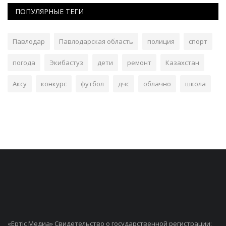
ПОПУЛЯРНЫЕ ТЕГИ
Павлодар
Павлодарская область
полиция
спорт
погода
Экибастуз
дети
ремонт
Казахстан
Аксу
конкурс
футбол
дчс
облачно
школа
«Ертiс Медиа» Свидетельство о государственной регистрации: