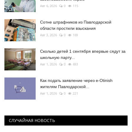
Авг 6, 2026
0
115
Сотне штрафников из Павлодарской
области простили взыскания
Авг 3, 2026
0
169
Сколько детей 1 сентября впервые сядут за
школьную парту...
Авг 1, 2026
0
693
Как подать заявление через e-Otinish
жителям Павлодарской...
Авг 1, 2026
0
221
СЛУЧАЙНАЯ НОВОСТЬ