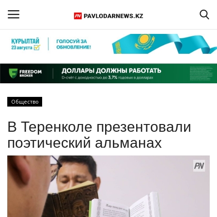
Войти
Регистрация
Главная
Общество
Обратная связь
В Теренколе презентовали
ПАВЛОДАРСКАЯ ОБЛАСТЬ
поэтический альманах
КАЗАХСТАН
МИР
СПЕЦПРОЕКТЫ