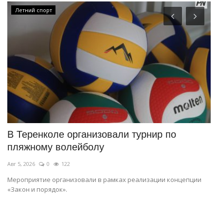
Летний спорт
В Теренколе организовали турнир по
П
пляжному волейболу
п
Авг 5, 2026
0
122
Ав
Мероприятие организовали в рамках реализации концепции
Во
«Закон и порядок».