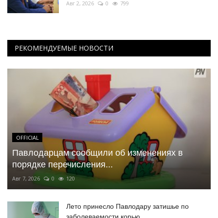
Авг 2, 2026
0
799
РЕКОМЕНДУЕМЫЕ НОВОСТИ
OFFICIAL
Павлодарцам сообщили об изменениях в
порядке перечисления...
Авг 7, 2026
0
120
Лето принесло Павлодару затишье по
заболеваемости корью