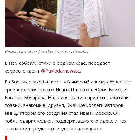
СПОРТ
Чек-лист
РАЗВЛЕЧЕНИЯ
Иллюстративное фото Константина Шелкова
OFFICIAL
В нем собрали стихи о родном крае, передает
корреспондент
@Pavlodarnews.kz
.
Курултай
В сборник стихов и песен «Качирский альманах» вошли
произведения поэтов Ивана Плескова, Юрия Бойко и
Язык
Евгения Бочарова. На презентацию пришли любители
Қазақша
Русский
поэзии, знакомые, друзья, бывшие коллеги авторов.
Инициатором его создания стал Иван Плесков. Он
поблагодарил коллег, поддержавших его идею, и тех,
кто вложил средства в издание альманаха.