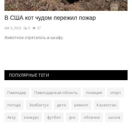
В США кот чудом пережил пожар
П
п
Авг 6, 2026
0
57
Ию
Животное спряталось в шкафу.
В 
ор
ПОПУЛЯРНЫЕ ТЕГИ
Павлодар
Павлодарская область
полиция
спорт
погода
Экибастуз
дети
ремонт
Казахстан
Аксу
конкурс
футбол
дчс
облачно
школа