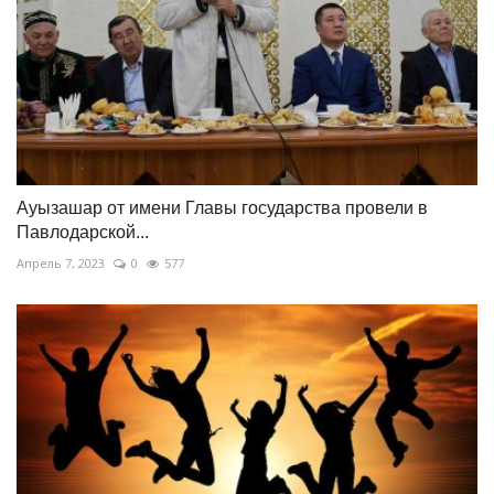
Ауызашар от имени Главы государства провели в
Павлодарской...
Апрель 7, 2023
0
577