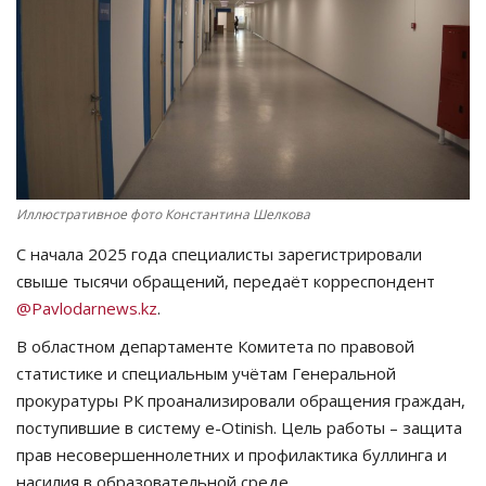
СПОРТ
Чек-лист
РАЗВЛЕЧЕНИЯ
OFFICIAL
Иллюстративное фото Константина Шелкова
С начала 2025 года специалисты зарегистрировали
Курултай
свыше тысячи обращений, передаёт корреспондент
@Pavlodarnews.kz
.
Язык
В областном департаменте Комитета по правовой
Қазақша
Русский
статистике и специальным учётам Генеральной
прокуратуры РК проанализировали обращения граждан,
поступившие в систему e-Otinish. Цель работы – защита
прав несовершеннолетних и профилактика буллинга и
насилия в образовательной среде.