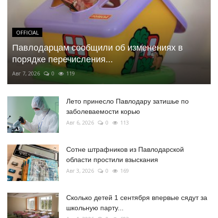
OFFICIAL
Павлодарцам сообщили об изменениях в
порядке перечисления...
Авг 7, 2026
0
119
Лето принесло Павлодару затишье по
заболеваемости корью
Авг 6, 2026
0
113
Сотне штрафников из Павлодарской
области простили взыскания
Авг 3, 2026
0
169
Сколько детей 1 сентября впервые сядут за
школьную парту...