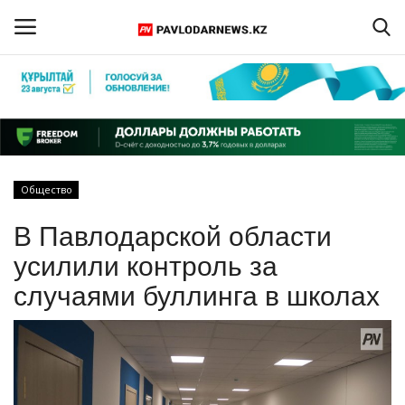
Войти
Регистрация
Главная
Общество
Обратная связь
В Павлодарской области
ПАВЛОДАРСКАЯ ОБЛАСТЬ
усилили контроль за
случаями буллинга в школах
КАЗАХСТАН
МИР
СПЕЦПРОЕКТЫ