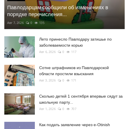
Павлодарцам сообщили об изменениях в
порядке перечисления...
Авг 7, 2026
0
135
Лето принесло Павлодару затишье по
заболеваемости корью
Авг 6, 2026
0
117
Сотне штрафников из Павлодарской
области простили взыскания
Авг 3, 2026
0
171
Сколько детей 1 сентября впервые сядут за
школьную парту...
Авг 1, 2026
0
707
Как подать заявление через e-Otinish