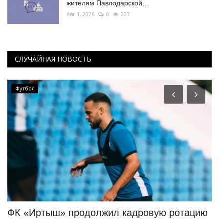
жителям Павлодарской...
Авг 1, 2026
0
227
СЛУЧАЙНАЯ НОВОСТЬ
Футбол
ФК «Иртыш» продолжил кадровую ротацию
Г