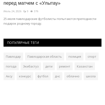
перед матчем с «Улытау»
Э
Июль 24, 2026
0
376
Ию
25 июля павлодарские футболисты попытаются преподнести
Му
подарок родному городу.
ПОПУЛЯРНЫЕ ТЕГИ
Павлодар
Павлодарская область
полиция
спорт
погода
Экибастуз
дети
ремонт
Казахстан
Аксу
конкурс
футбол
дчс
облачно
школа