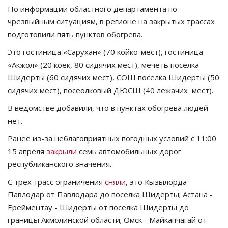
По информации областного департамента по
СПОРТ
чрезвыйным ситуациям, в регионе на закрытых трассах
подготовили пять пунктов обогрева.
Чек-лист
Это гостиница «Сарухан» (70 койко-мест), гостиница
«Акжол» (20 коек, 80 сидячих мест), мечеть поселка
РАЗВЛЕЧЕНИЯ
Шидерты (60 сидячих мест), СОШ поселка Шидерты (50
сидячих мест), посеолковый ДЮСШ (40 лежачих мест).
OFFICIAL
В ведомстве добавили, что в пунктах обогрева людей
нет.
Курултай
Ранее из-за неблагоприятных погодных условий с 11:00
Язык
15 апреля
закрыли
семь автомобильных дорог
республиканского значения.
Қазақша
Русский
С трех трасс ограничения
сняли
, это Кызылорда -
Павлодар от Павлодара до поселка Шидерты; Астана -
Ерейментау - Шидерты от поселка Шидерты до
границы Акмолинской области; Омск - Майкапчагай от