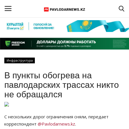
Войти
Регистрация
Главная
Инфраструктура
Обратная связь
В пункты обогрева на
ПАВЛОДАРСКАЯ ОБЛАСТЬ
павлодарских трассах никто
не обращался
КАЗАХСТАН
МИР
С нескольких дорог ограничения сняли, передает
корреспондент
@Pavlodarnews.kz
.
СПЕЦПРОЕКТЫ