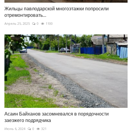
Жильцы павлодарской многоэтажки попросили
отремонтировать...
Апрель 25, 2025
0
1100
Асаин Байханов засомневался в порядочности
заезжего подрядчика
Июнь 6, 2024
0
321