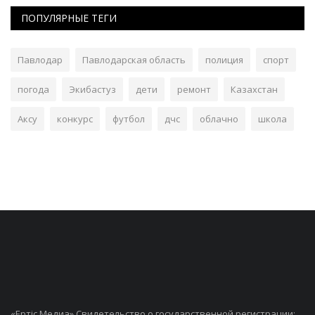
ПОПУЛЯРНЫЕ ТЕГИ
Павлодар
Павлодарская область
полиция
спорт
погода
Экибастуз
дети
ремонт
Казахстан
Аксу
конкурс
футбол
дчс
облачно
школа
«Ертiс Медиа» Свидетельство о государственной регистрации: