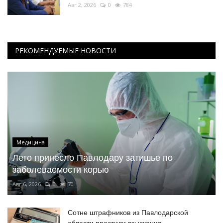
Авг 2, 2026
0
784
РЕКОМЕНДУЕМЫЕ НОВОСТИ
Медицина
Лето принесло Павлодару затишье по
заболеваемости корью
Авг 6, 2026
0
70
Сотне штрафников из Павлодарской