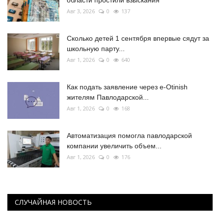
области простили взыскания
Авг 3, 2026
0
137
Сколько детей 1 сентября впервые сядут за
школьную парту...
Авг 1, 2026
0
640
Как подать заявление через e-Otinish
жителям Павлодарской...
Авг 1, 2026
0
168
Автоматизация помогла павлодарской
компании увеличить объем...
Авг 1, 2026
0
176
СЛУЧАЙНАЯ НОВОСТЬ