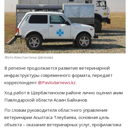
СПОРТ
Чек-лист
РАЗВЛЕЧЕНИЯ
OFFICIAL
Фото Константина Шелкова
В регионе продолжается развитие ветеринарной
Курултай
инфраструктуры современного формата, передаёт
корреспондент
@Pavlodarnews.kz.
Язык
Ход работ в Щербактинском районе лично оценил аким
Қазақша
Русский
Павлодарской области Асаин Байханов.
По словам руководителя областного управления
ветеринарии Асылтаса Тлеубаева, основная цель
объекта – оказание ветеринарных услуг, профилактика