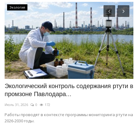
Экология
Экологический контроль содержания ртути в
П
промзоне Павлодара...
м
Июль 31, 2026
0
172
Ию
Работы проводят в контексте программы мониторинга ртути на
В 
2026-2030 годы.
ав