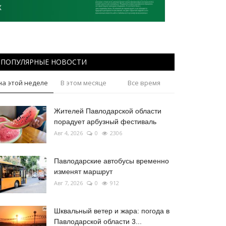
ПОПУЛЯРНЫЕ НОВОСТИ
на этой неделе
В этом месяце
Все время
Жителей Павлодарской области
порадует арбузный фестиваль
Авг 4, 2026
0
2306
Павлодарские автобусы временно
изменят маршрут
Авг 7, 2026
0
912
Шквальный ветер и жара: погода в
Павлодарской области 3...