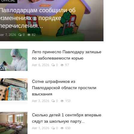
OFFICIAL
Павлодарцам сообщили об
изменениях в порядке
перечисления...
Авг 7, 2026
0
82
Лето принесло Павлодару затишье
по заболеваемости корью
Авг 6, 2026
0
97
Сотне штрафников из
Павлодарской области простили
взыскания
Авг 3, 2026
0
153
Сколько детей 1 сентября впервые
сядут за школьную парту...
Авг 1, 2026
0
650