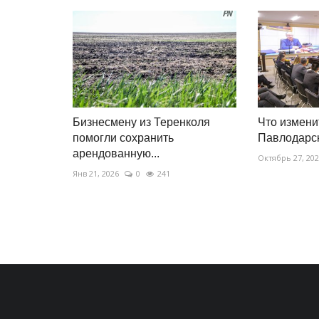
Бизнесмену из Теренколя
Что измени
помогли сохранить
Павлодарск
арендованную...
Октябрь 27, 20
Янв 21, 2026
0
241