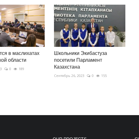
тся в маслихатах
Школьники Экибастуза
ой области
посетили Парламент
Казахстана
23
0
189
Сентябрь 26, 2023
0
155