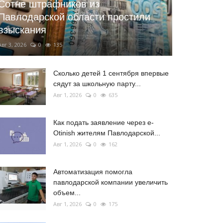
Сотне штрафников из
Павлодарской области простили
взыскания
Авг 3, 2026
0
135
Сколько детей 1 сентября впервые
сядут за школьную парту...
Авг 1, 2026
0
635
Как подать заявление через e-
Otinish жителям Павлодарской...
Авг 1, 2026
0
162
Автоматизация помогла
павлодарской компании увеличить
объем...
Авг 1, 2026
0
175