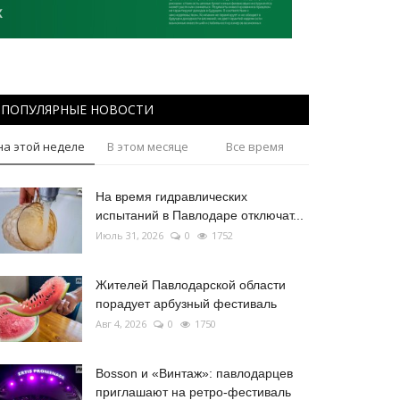
ПОПУЛЯРНЫЕ НОВОСТИ
на этой неделе
В этом месяце
Все время
На время гидравлических
испытаний в Павлодаре отключат...
Июль 31, 2026
0
1752
Жителей Павлодарской области
порадует арбузный фестиваль
Авг 4, 2026
0
1750
Bosson и «Винтаж»: павлодарцев
приглашают на ретро-фестиваль