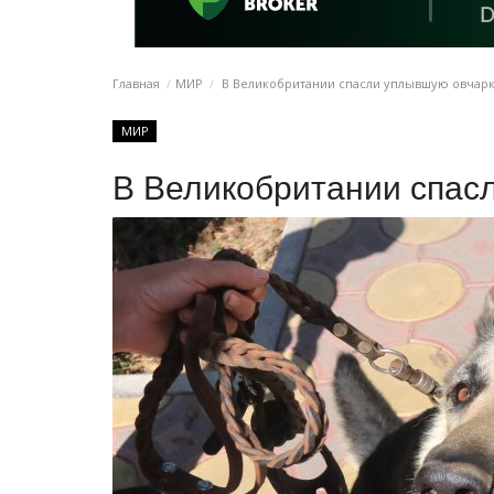
Главная
МИР
В Великобритании спасли уплывшую овчар
МИР
В Великобритании спас