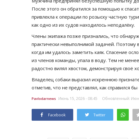
Мужчина предпринял безуспешную попытку догн
После этого он обратился за помощью к спасат
привлекла к операции по розыску частную турис
как одно из их судов находилось неподалёку.
Члены экипажа позже признались, что обнаруж
практически невыполнимой задачей. Поэтому 
когда им удалось заметить каяк. Спасение осло
из членов команды, упала в воду. Тем не мене
радостно вилял хвостом, демонстрируя своё х
Владелец собаки выразил искреннюю признател
отметив, что не представлял, как справился бы
Июнь 15, 2026 - 08:45
Обновленный: Июнь 
Pavlodarnews
Facebook
Twitter