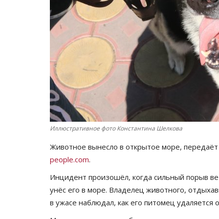
Иллюстративное фото Константина Шелкова
Животное вынесло в открытое море, передаё
people.com
.
Инцидент произошёл, когда сильный порыв вет
унёс его в море. Владелец животного, отдыха
в ужасе наблюдал, как его питомец удаляется о