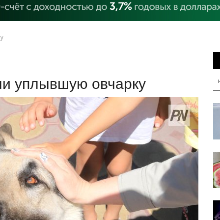
ку
ли уплывшую овчарку