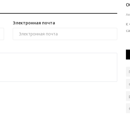
горными тропами Жетысу
о
Авг 5, 2026
0
88
Ав
Электронная почта
ет
В сборную команды «Павлодар» вошли 15 ребят.
К
...
са