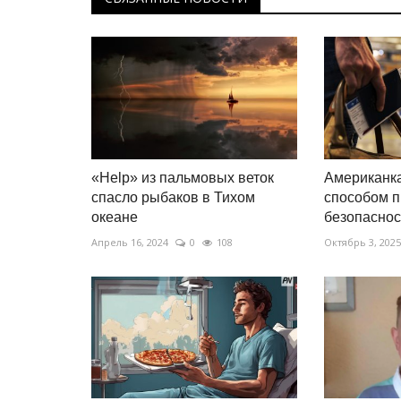
«Help» из пальмовых веток
Американк
спасло рыбаков в Тихом
способом п
океане
безопасност
Апрель 16, 2024
0
108
Октябрь 3, 2025