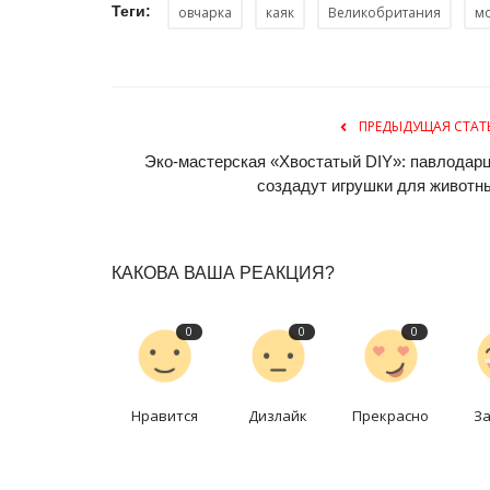
Теги:
овчарка
каяк
Великобритания
м
ПРЕДЫДУЩАЯ СТАТ
Эко-мастерская «Хвостатый DIY»: павлодар
создадут игрушки для животн
Туризм
КАКОВА ВАША РЕАКЦИЯ?
0
0
0
Нравится
Дизлайк
Прекрасно
З
В Баянауле открылся визит-ц