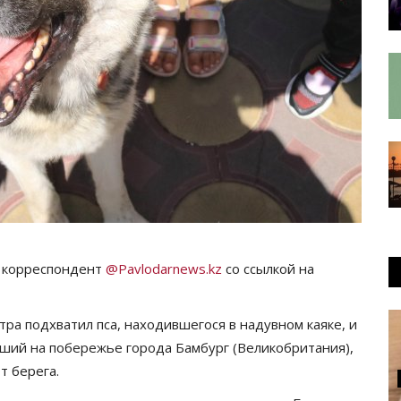
т корреспондент
@Pavlodarnews.kz
со ссылкой на
ра подхватил пса, находившегося в надувном каяке, и
вший на побережье города Бамбург (Великобритания),
т берега.