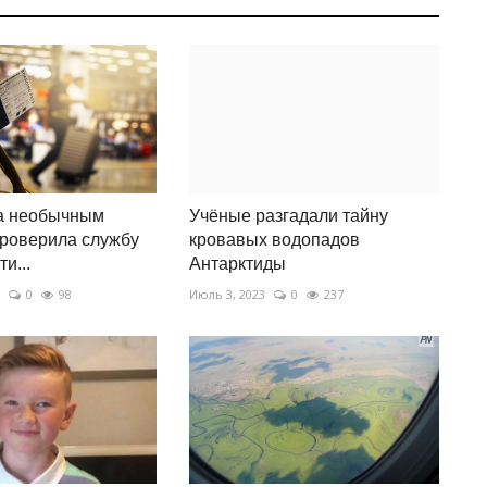
а необычным
Учёные разгадали тайну
роверила службу
кровавых водопадов
и...
Антарктиды
0
98
Июль 3, 2023
0
237