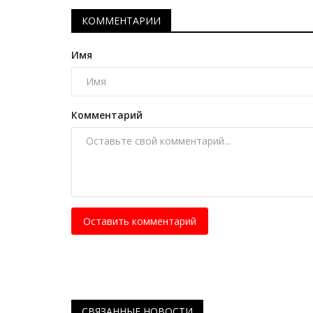
«Сарыарқа сыры»
КОММЕНТАРИИ
Июль 18, 2026
0
308
Имя
Современный туристический комплекс стан
отправной точкой для гостей национального
Комментарий
Оставить комментарий
СВЯЗАННЫЕ НОВОСТИ