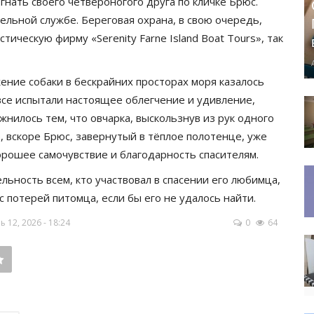
ать своего четвероногого друга по кличке Брюс.
ельной службе. Береговая охрана, в свою очередь,
тическую фирму «Serenity Farne Island Boat Tours», так
ение собаки в бескрайних просторах моря казалось
все испытали настоящее облегчение и удивление,
жнилось тем, что овчарка, выскользнув из рук одного
е, вскоре Брюс, завернутый в тёплое полотенце, уже
орошее самочувствие и благодарность спасителям.
ьность всем, кто участвовал в спасении его любимца,
 с потерей питомца, если бы его не удалось найти.
12, 2026 - 18:24
0
64