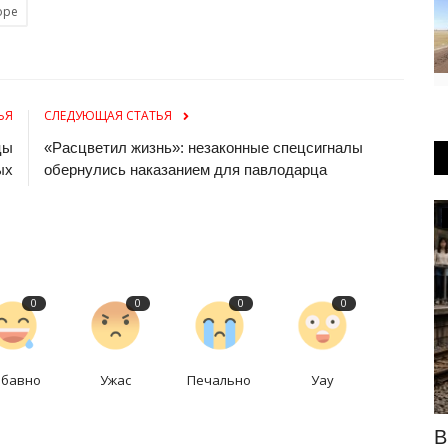
оре
ЬЯ
СЛЕДУЮЩАЯ СТАТЬЯ
цы
«Расцветил жизнь»: незаконные спецсигналы
ых
обернулись наказанием для павлодарца
Туризм
0
0
0
0
абавно
Ужас
Печально
Уау
ентр
Юные павлодарские туристы пройдут
В