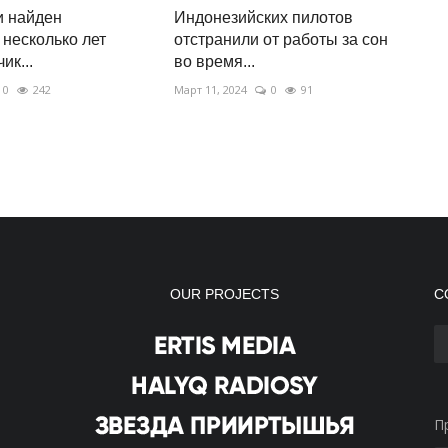
и найден
Индонезийских пилотов
несколько лет
отстранили от работы за сон
ик...
во время...
0
242
Март 11, 2024
0
91
OUR PROJECTS
С
П