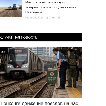
Масштабный ремонт дорог
завершили в пригородных сёлах
Павлодара
Июль 31, 2026
0
163
СЛУЧАЙНАЯ НОВОСТЬ
МИР
ПАВЛОДАРСКАЯ
 Гонконге движение поездов на час
В школе П