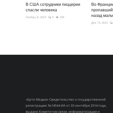
В США сотрудники пиццерии
Во Франци
спасли человека
пропавший 
назад мальч
Ноябрь 8, 2024
0
109
Дек 15, 2023
«Ертiс Медиа» Свидетельство о государственной
регистрации: №14564-ИА от 30 сентября 2014 года,
выдано Комитетом связи, информатизации и