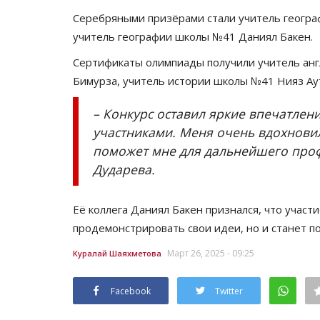
Серебряными призёрами стали учитель геогра
учитель географии школы №41 Даниял Бакен.
Сертификаты олимпиады получили учитель анг
Бимурза, учитель истории школы №41 Нияз Ау
– Конкурс оставил яркие впечатле
участниками. Меня очень вдохнови
поможет мне для дальнейшего проф
Дударева.
Её коллега Даниял Бакен признался, что участ
продемонстрировать свои идеи, но и станет п
Март 26, 2025 - 09:25
Куралай Шаяхметова
Facebook
Twitter