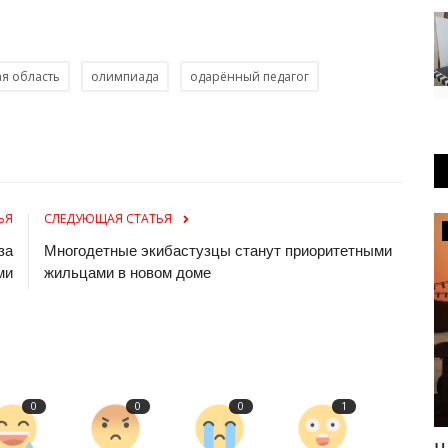
я область
олимпиада
одарённый педагог
ЬЯ
СЛЕДУЮЩАЯ СТАТЬЯ
Происшествия
за
Многодетные экибастузцы станут приоритетными
ми
жильцами в новом доме
0
0
0
1