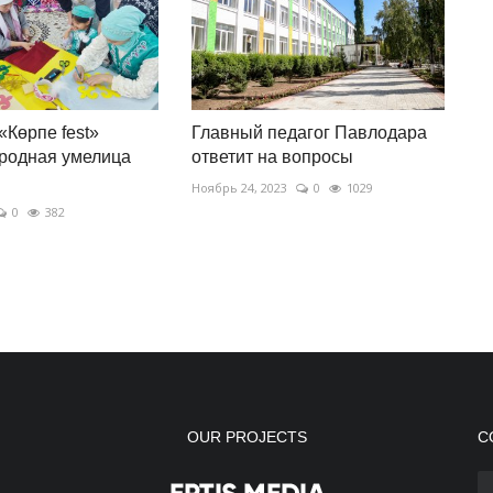
Көрпе fest»
Главный педагог Павлодара
родная умелица
ответит на вопросы
Ноябрь 24, 2023
0
1029
0
382
OUR PROJECTS
С