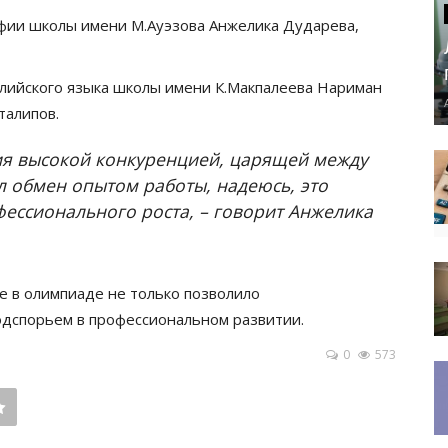
фии школы имени М.Ауэзова Анжелика Дударева,
лийского языка школы имени К.Макпалеева Нариман
талипов.
ния высокой конкуренцией, царящей между
л обмен опытом работы, надеюсь, это
ессионального роста, – говорит Анжелика
ие в олимпиаде не только позволило
одспорьем в профессиональном развитии.
0
573