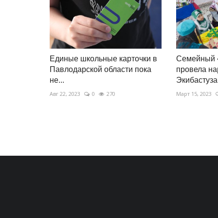
Единые школьные карточки в
Семейный «
Павлодарской области пока
провела на
не...
Экибастуза
Авг 22, 2023
0
270
Март 15, 2023