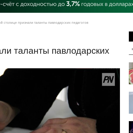
 столице признали таланты павлодарских педагогов
али таланты павлодарских