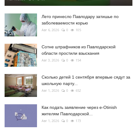
Лето принесло Павлодару затишье по
заболеваемости корью
Авг 6, 2026
0
105
Сотне штрафников из Павлодарской
области простили взыскания
Авг 3, 2026
0
154
Сколько детей 1 сентября впервые сядут за
школьную парту...
Авг 1, 2026
0
652
Как подать заявление через e-Otinish
жителям Павлодарской...
Авг 1, 2026
0
173