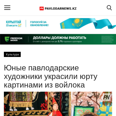
Войти
Регистрация
Главная
Культура
Обратная связь
Юные павлодарские
ПАВЛОДАРСКАЯ ОБЛАСТЬ
художники украсили юрту
картинами из войлока
КАЗАХСТАН
МИР
СПЕЦПРОЕКТЫ