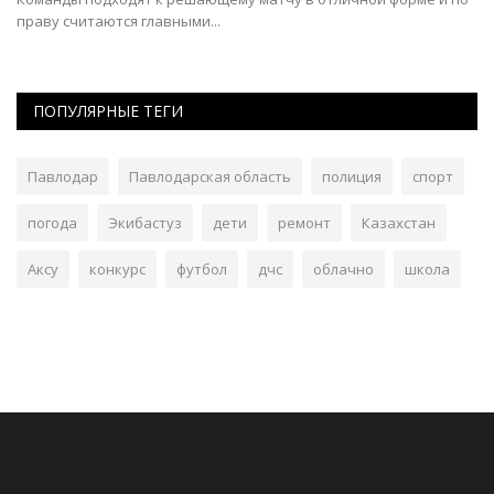
ПОПУЛЯРНЫЕ ТЕГИ
Павлодар
Павлодарская область
полиция
спорт
погода
Экибастуз
дети
ремонт
Казахстан
Аксу
конкурс
футбол
дчс
облачно
школа