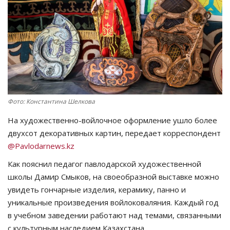
СПОРТ
Чек-лист
РАЗВЛЕЧЕНИЯ
OFFICIAL
Фото: Константина Шелкова
На художественно-войлочное оформление ушло более
Курултай
двухсот декоративных картин, передает корреспондент
@Pavlodarnews.kz
Язык
Как пояснил педагог павлодарской художественной
Қазақша
Русский
школы Дамир Смыков, на своеобразной выставке можно
увидеть гончарные изделия, керамику, панно и
уникальные произведения войлоковаляния. Каждый год
в учебном заведении работают над темами, связанными
с культурным наследием Казахстана.