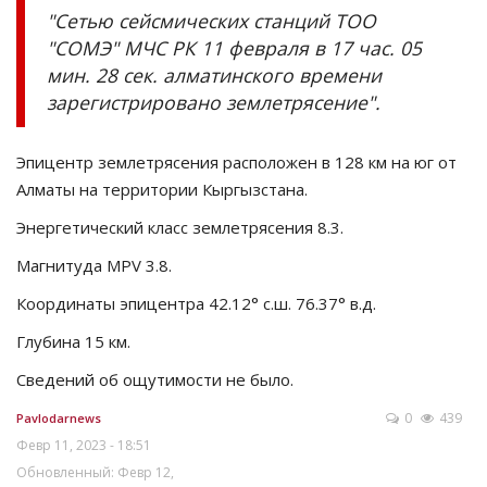
"Сетью сейсмических станций ТОО
СПОРТ
"СОМЭ" МЧС РК 11 февраля в 17 час. 05
мин. 28 сек. алматинского времени
Чек-лист
зарегистрировано землетрясение".
РАЗВЛЕЧЕНИЯ
Эпицентр землетрясения расположен в 128 км на юг от
Алматы на территории Кыргызстана.
OFFICIAL
Энергетический класс землетрясения 8.3.
Курултай
Магнитуда MPV 3.8.
Координаты эпицентра 42.12° с.ш. 76.37° в.д.
Язык
Глубина 15 км.
Қазақша
Русский
Сведений об ощутимости не было.
0
439
Pavlodarnews
Февр 11, 2023 - 18:51
Обновленный: Февр 12,