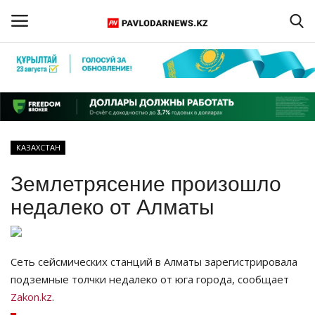
Войти
Регистрация
Главная
КАЗАХСТАН
Обратная связь
Землетрясение произошло
ПАВЛОДАРСКАЯ ОБЛАСТЬ
недалеко от Алматы
КАЗАХСТАН
Сеть сейсмических станций в Алматы зарегистрировала
МИР
подземные толчки недалеко от юга города, сообщает
Zakon.kz
.
СПЕЦПРОЕКТЫ