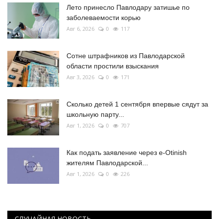
Лето принесло Павлодару затишье по
заболеваемости корью
Авг 6, 2026
0
117
Сотне штрафников из Павлодарской
области простили взыскания
Авг 3, 2026
0
171
Сколько детей 1 сентября впервые сядут за
школьную парту...
Авг 1, 2026
0
707
Как подать заявление через e-Otinish
жителям Павлодарской...
Авг 1, 2026
0
226
СЛУЧАЙНАЯ НОВОСТЬ