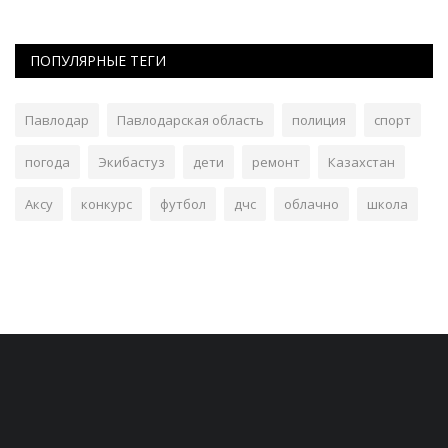
ПОПУЛЯРНЫЕ ТЕГИ
Павлодар
Павлодарская область
полиция
спорт
погода
Экибастуз
дети
ремонт
Казахстан
Аксу
конкурс
футбол
дчс
облачно
школа