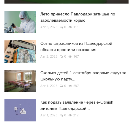
Лето принесло Павлодару затишье по
заболеваемости корью
Авг 6, 2026
0
111
Сотне штрафников из Павлодарской
области простили взыскания
Авг 3, 2026
0
167
Сколько детей 1 сентября впервые сядут за
школьную парту...
Авг 1, 2026
0
687
Как подать заявление через e-Otinish
жителям Павлодарской...
Авг 1, 2026
0
212