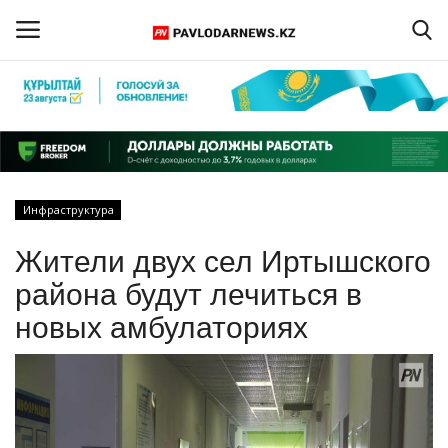
Войти
Регистрация
Главная
Инфраструктура
Обратная связь
Жители двух сел Иртышского
ПАВЛОДАРСКАЯ ОБЛАСТЬ
района будут лечиться в
новых амбулаториях
КАЗАХСТАН
МИР
СПЕЦПРОЕКТЫ