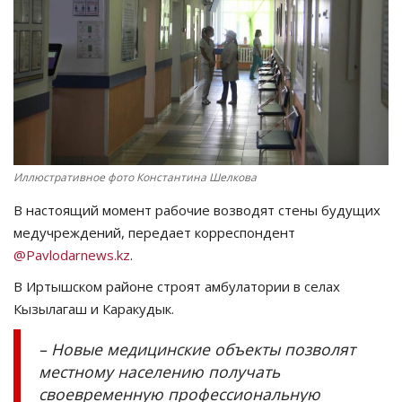
СПОРТ
Чек-лист
РАЗВЛЕЧЕНИЯ
OFFICIAL
Иллюстративное фото Константина Шелкова
В настоящий момент рабочие возводят стены будущих
Курултай
медучреждений, передает корреспондент
@Pavlodarnews.kz
.
Язык
В Иртышском районе строят амбулатории в селах
Қазақша
Русский
Кызылагаш и Каракудык.
– Новые медицинские объекты позволят
местному населению получать
своевременную профессиональную