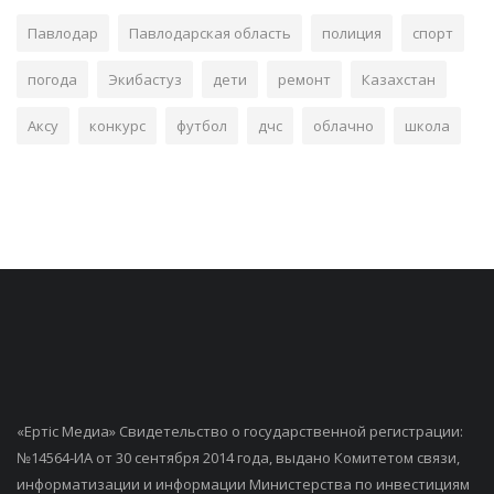
Павлодар
Павлодарская область
полиция
спорт
погода
Экибастуз
дети
ремонт
Казахстан
Аксу
конкурс
футбол
дчс
облачно
школа
«Ертiс Медиа» Свидетельство о государственной регистрации:
№14564-ИА от 30 сентября 2014 года, выдано Комитетом связи,
информатизации и информации Министерства по инвестициям