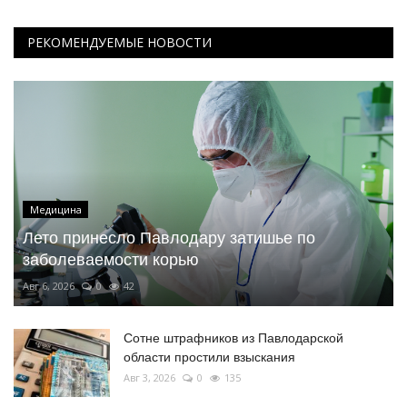
РЕКОМЕНДУЕМЫЕ НОВОСТИ
Медицина
Лето принесло Павлодару затишье по
заболеваемости корью
Авг 6, 2026
0
42
Сотне штрафников из Павлодарской
области простили взыскания
Авг 3, 2026
0
135