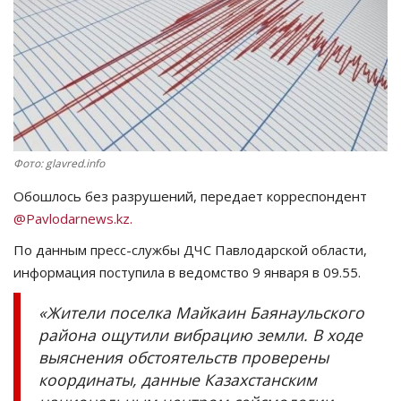
СПОРТ
Чек-лист
РАЗВЛЕЧЕНИЯ
Фото: glavred.info
OFFICIAL
Обошлось без разрушений, передает корреспондент
Курултай
@Pavlodarnews.kz.
По данным пресс-службы ДЧС Павлодарской области,
Язык
информация поступила в ведомство 9 января в 09.55.
Қазақша
Русский
«Жители поселка Майкаин Баянаульского
района ощутили вибрацию земли. В ходе
выяснения обстоятельств проверены
координаты, данные Казахстанским