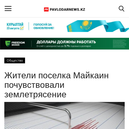
Войти
Регистрация
Главная
Общество
Обратная связь
Жители поселка Майкаин
ПАВЛОДАРСКАЯ ОБЛАСТЬ
почувствовали
землетрясение
КАЗАХСТАН
МИР
СПЕЦПРОЕКТЫ