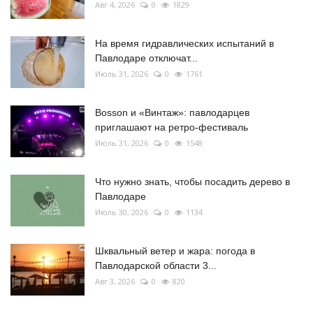
Авг 4, 2026
0
1829
На время гидравлических испытаний в
Павлодаре отключат...
Июль 31, 2026
0
1761
Bosson и «Винтаж»: павлодарцев
приглашают на ретро-фестиваль
Июль 31, 2026
0
1548
Что нужно знать, чтобы посадить дерево в
Павлодаре
Июль 30, 2026
0
1134
Шквальный ветер и жара: погода в
Павлодарской области 3...
Авг 3, 2026
0
820