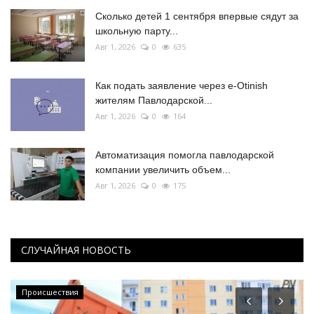
Сколько детей 1 сентября впервые сядут за
школьную парту...
Авг 1, 2026
0
635
Как подать заявление через e-Otinish
жителям Павлодарской...
Авг 1, 2026
0
164
Автоматизация помогла павлодарской
компании увеличить объем...
Авг 1, 2026
0
175
СЛУЧАЙНАЯ НОВОСТЬ
Происшествия