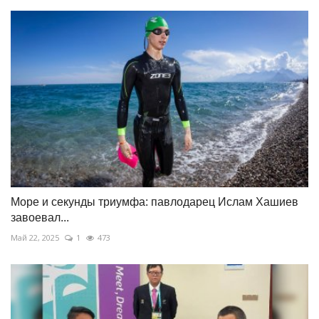
Море и секунды триумфа: павлодарец Ислам Хашиев
завоевал...
Май 22, 2025
1
473