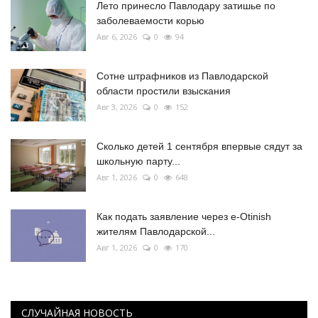
Лето принесло Павлодару затишье по
заболеваемости корью
Авг 6, 2026
0
94
Сотне штрафников из Павлодарской
области простили взыскания
Авг 3, 2026
0
152
Сколько детей 1 сентября впервые сядут за
школьную парту...
Авг 1, 2026
0
648
Как подать заявление через e-Otinish
жителям Павлодарской...
Авг 1, 2026
0
170
СЛУЧАЙНАЯ НОВОСТЬ