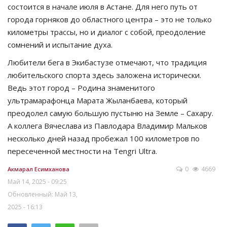
состоится в начале июля в Астане. Для него путь от
города горняков до областного центра – это не только
километры трассы, но и диалог с собой, преодоление
сомнений и испытание духа.
Любители бега в Экибастузе отмечают, что традиция
любительского спорта здесь заложена исторически.
Ведь этот город – Родина знаменитого
ультрамарафонца Марата Жыланбаева, который
преодолел самую большую пустыню на Земле – Сахару.
А коллега Вячеслава из Павлодара Владимир Мальков
несколько дней назад пробежал 100 километров по
пересеченной местности на Tengri Ultra.
0
4669
Акмарал Есимханова
Май 14, 2025 - 09:25
Обновленный: Май 13,
2025 - 16:13