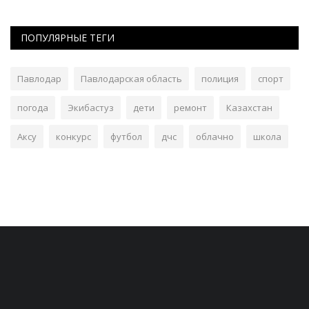
ПОПУЛЯРНЫЕ ТЕГИ
Павлодар
Павлодарская область
полиция
спорт
погода
Экибастуз
дети
ремонт
Казахстан
Аксу
конкурс
футбол
дчс
облачно
школа