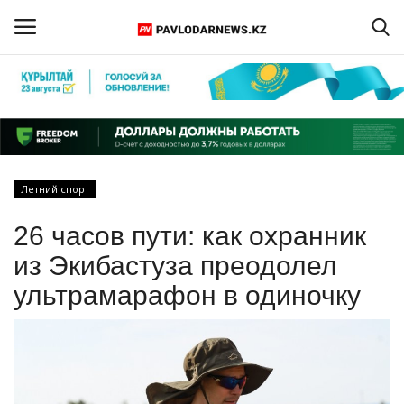
Войти
Регистрация
Главная
Летний спорт
Обратная связь
26 часов пути: как охранник
ПАВЛОДАРСКАЯ ОБЛАСТЬ
из Экибастуза преодолел
ультрамарафон в одиночку
КАЗАХСТАН
МИР
СПЕЦПРОЕКТЫ