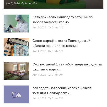
Авг 7, 2026
0
129
Лето принесло Павлодару затишье по
заболеваемости корью
Авг 6, 2026
0
116
Сотне штрафников из Павлодарской
области простили взыскания
Авг 3, 2026
0
171
Сколько детей 1 сентября впервые сядут за
школьную парту...
Авг 1, 2026
0
704
Как подать заявление через e-Otinish
жителям Павлодарской...
Авг 1, 2026
0
226