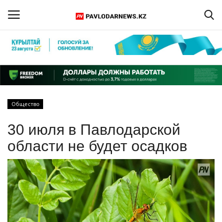
Войти
Регистрация
Главная
Общество
Обратная связь
30 июля в Павлодарской
ПАВЛОДАРСКАЯ ОБЛАСТЬ
области не будет осадков
КАЗАХСТАН
МИР
СПЕЦПРОЕКТЫ