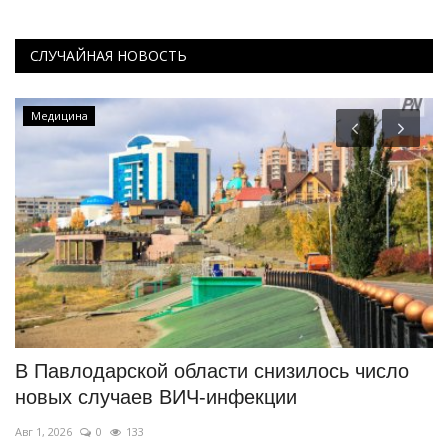
СЛУЧАЙНАЯ НОВОСТЬ
Медицина
В Павлодарской области снизилось число
С
новых случаев ВИЧ-инфекции
к
Авг 1, 2026
0
133
Ма