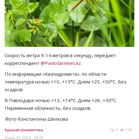
СПОРТ
Чек-лист
РАЗВЛЕЧЕНИЯ
Скорость ветра 9-14 метров в секунду, передает
OFFICIAL
корреспондент
@Pavlodarnews.kz
.
По информации «Казгидромета», по области
Курултай
температура ночью +10...+15°C. Днём +25...+30°C. Без
осадков.
Язык
В Павлодаре ночью +12...+14°C. Днём +28...+30°C.
Қазақша
Русский
Переменная облачность, без осадков.
Фото Константина Шелкова
0
118
Куралай Шаяхметова
Июль 30, 2024 - 08:03