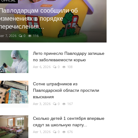
OFFICIAL
Павлодарцам сообщили об
изменениях в порядке
перечисления...
Авг 7, 2026
0
116
Лето принесло Павлодару затишье
по заболеваемости корью
Авг 6, 2026
0
108
Сотне штрафников из
Павлодарской области простили
взыскания
Авг 3, 2026
0
167
Сколько детей 1 сентября впервые
сядут за школьную парту...
Авг 1, 2026
0
676