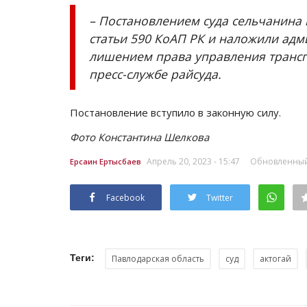
– Постановлением суда сельчанина
статьи 590 КоАП РК и наложили адми
лишением права управления трансп
пресс-службе райсуда.
Постановление вступило в законную силу.
Фото Константина Шелкова
Апрель 20, 2023 - 15:47
Обновленный: 
Ерсаин Ертысбаев
Facebook
Twitter
Теги:
Павлодарская область
суд
актогай