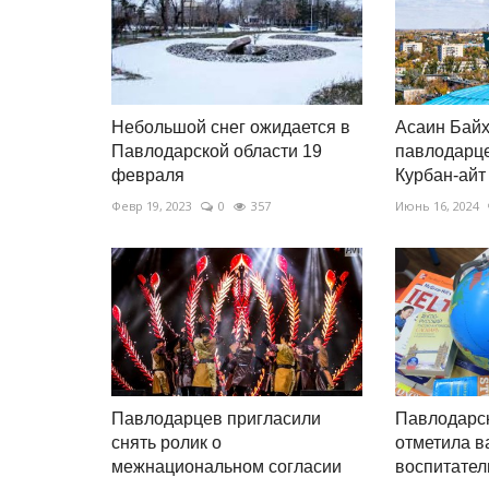
Секреты профессии: гадалка
Октябрь 18, 2025
0
4133
Карты, некогда бывшие инструментом пред
суеверий, сегодня во многом уступили...
Небольшой снег ожидается в
Асаин Байх
Павлодарской области 19
павлодарце
февраля
Курбан-айт
Февр 19, 2023
0
357
Июнь 16, 2024
Павлодарцев пригласили
Павлодарск
снять ролик о
отметила в
межнациональном согласии
воспитател