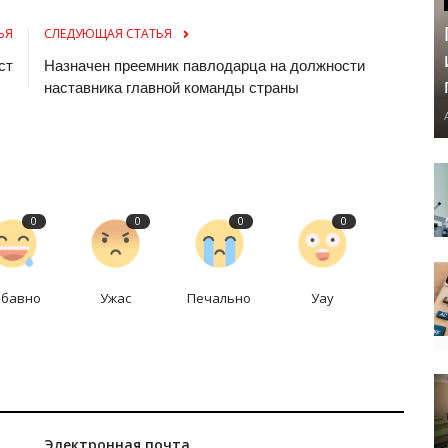
ЬЯ
СЛЕДУЮЩАЯ СТАТЬЯ
ст
Назначен преемник павлодарца на должности
наставника главной команды страны
0
0
0
0
абавно
Ужас
Печально
Уау
Электронная почта