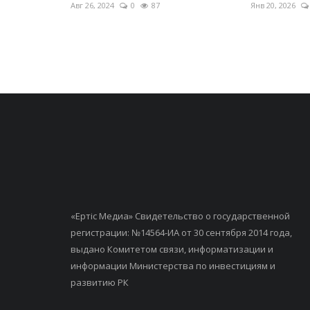
Авг 26, 2024
0
87
Янв 20, 2026
«Ертiс Медиа» Свидетельство о государственной
регистрации: №14564-ИА от 30 сентября 2014 года,
выдано Комитетом связи, информатизации и
информации Министерства по инвестициям и
развитию РК