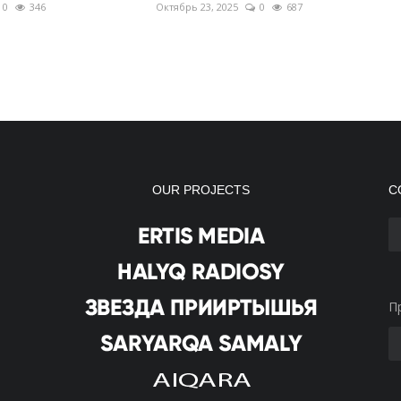
0
346
Октябрь 23, 2025
0
687
OUR PROJECTS
С
П