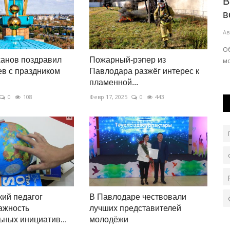
Где в Павлодаре временно отключат
В
электричество
в
Авг 6, 2026
0
138
Ав
сказаний и
На подстанциях пройдут ремонтные работы
О
анов поздравил
Пожарный-рэпер из
м
в с праздником
Павлодара разжёг интерес к
пламенной...
0
108
Февр 17, 2025
0
443
ий педагог
В Павлодаре чествовали
ажность
лучших представителей
ьных инициатив...
молодёжи