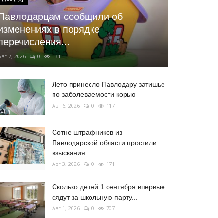
OFFICIAL
Павлодарцам сообщили об
изменениях в порядке
перечисления...
Авг 7, 2026
0
131
Лето принесло Павлодару затишье
по заболеваемости корью
Авг 6, 2026
0
117
Сотне штрафников из
Павлодарской области простили
взыскания
Авг 3, 2026
0
171
Сколько детей 1 сентября впервые
сядут за школьную парту...
Авг 1, 2026
0
707