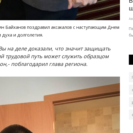
В Щербактинском районе почтили
В
одара
память ветерана ВОВ
ш
Авг 8, 2026
0
104
Ав
аин Байханов поздравил аксакалов с наступающим Днем
и к юбилею
Мероприятие началось с экскурсии, которую провела
П
 духа и долголетия.
специалист музея Айжан Каирбаева.
б
Вы на деле доказали, что значит защищать
й трудовой путь может служить образцом
он,- поблагодарил глава региона.