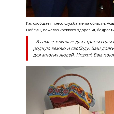
«Миллениальскую классику»
повторят в кинотеатрах Павл
Июль 31, 2026
0
215
Как сообщает пресс-служба акима области, Ас
Возвращение на большой экран приурочил
Победы, пожелав крепкого здоровья, бодрости
культового фильма и дате начала...
- В самые тяжелые для страны годы 
родную землю и свободу. Ваш долги
для многих людей. Низкий Вам покл