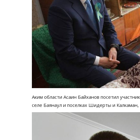
Аким области Асаин Байханов посетил участн
селе Баянаул и поселках Шидерты и Калкаман