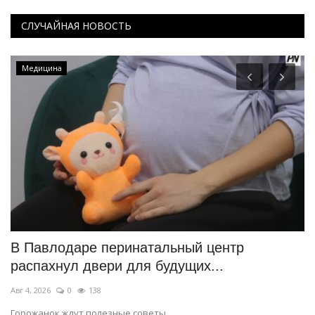
СЛУЧАЙНАЯ НОВОСТЬ
Медицина
В Павлодаре перинатальный центр
В
распахнул двери для будущих...
п
Авг 4, 2026
0
138
Ию
Горожанок ждут полезные советы.
О