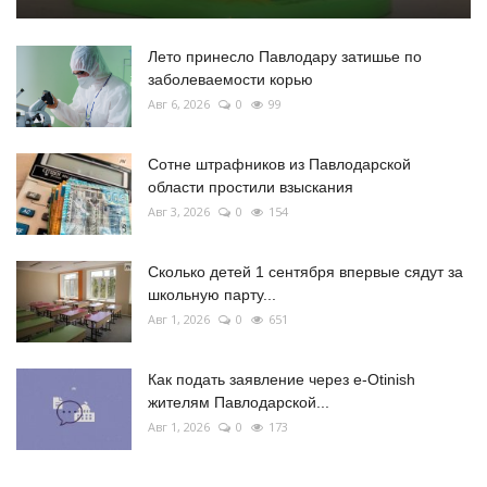
Лето принесло Павлодару затишье по
заболеваемости корью
Авг 6, 2026
0
99
Сотне штрафников из Павлодарской
области простили взыскания
Авг 3, 2026
0
154
Сколько детей 1 сентября впервые сядут за
школьную парту...
Авг 1, 2026
0
651
Как подать заявление через e-Otinish
жителям Павлодарской...
Авг 1, 2026
0
173