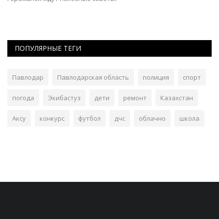
ПОПУЛЯРНЫЕ ТЕГИ
Павлодар
Павлодарская область
полиция
спорт
погода
Экибастуз
дети
ремонт
Казахстан
Аксу
конкурс
футбол
дчс
облачно
школа