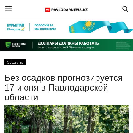
Войти
Регистрация
Главная
Общество
Обратная связь
Без осадков прогнозируется
ПАВЛОДАРСКАЯ ОБЛАСТЬ
17 июня в Павлодарской
области
КАЗАХСТАН
МИР
СПЕЦПРОЕКТЫ