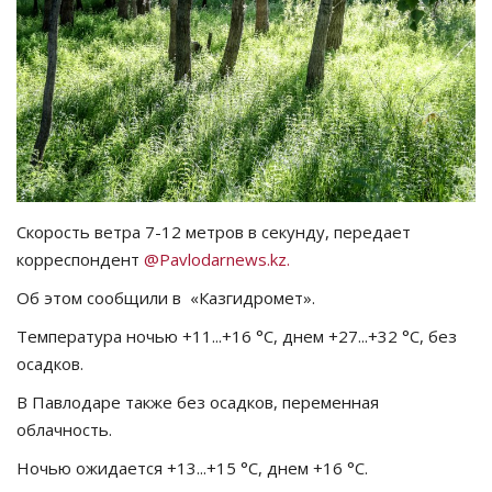
СПОРТ
Чек-лист
РАЗВЛЕЧЕНИЯ
OFFICIAL
Скорость ветра 7-12 метров в секунду, передает
корреспондент
@Pavlodarnews.kz.
Курултай
Об этом сообщили в «Казгидромет».
Язык
Температура ночью +11...+16 °C, днем +27...+32 °C, без
Қазақша
Русский
осадков.
В Павлодаре также без осадков, переменная
облачность.
Ночью ожидается +13...+15 °C, днем +16 °C.