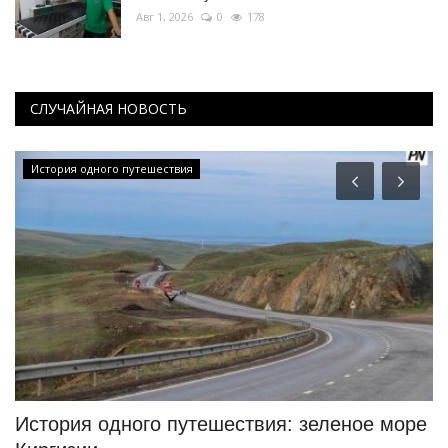
Авг 1, 2026
0
178
СЛУЧАЙНАЯ НОВОСТЬ
История одного путешествия
История одного путешествия: зеленое море
К