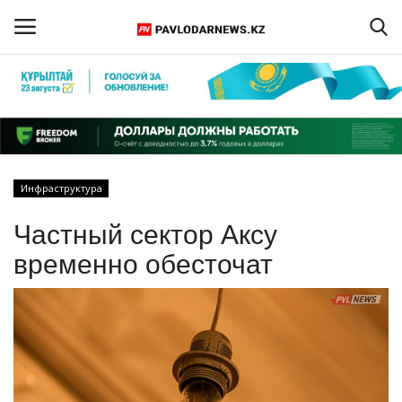
Войти
Регистрация
Главная
Инфраструктура
Обратная связь
Частный сектор Аксу
ПАВЛОДАРСКАЯ ОБЛАСТЬ
временно обесточат
КАЗАХСТАН
МИР
СПЕЦПРОЕКТЫ