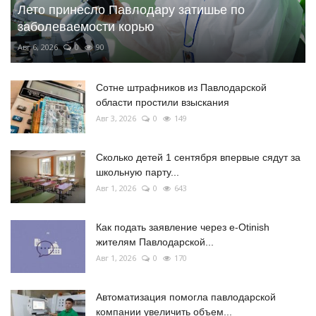
Лето принесло Павлодару затишье по
заболеваемости корью
Авг 6, 2026
0
90
Сотне штрафников из Павлодарской
области простили взыскания
Авг 3, 2026
0
149
Сколько детей 1 сентября впервые сядут за
школьную парту...
Авг 1, 2026
0
643
Как подать заявление через e-Otinish
жителям Павлодарской...
Авг 1, 2026
0
170
Автоматизация помогла павлодарской
компании увеличить объем...