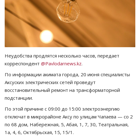
СПОРТ
Чек-лист
РАЗВЛЕЧЕНИЯ
Неудобства продлятся несколько часов, передает
OFFICIAL
корреспондент
@Pavlodarnews.kz
.
По информации акимата города, 20 июня специалисты
Курултай
Аксуских электрических сетей проведут
восстановительный ремонт на трансформаторной
Язык
подстанции.
Қазақша
Русский
По этой причине с 09:00 до 15:00 электроэнергию
отключат в микрорайоне Аксу по улицам Чапаева — со 2
по 68 дом, Набережная, 5, Абая, 1, 7, 30, Театральная,
1а, 4, 6, Октябрьская, 15, 15/1.